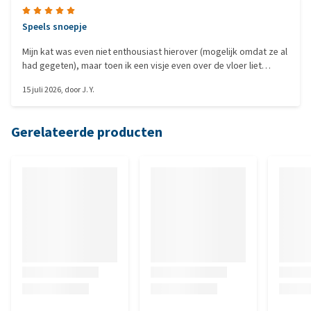
Speels snoepje
Mijn kat was even niet enthousiast hierover (mogelijk omdat ze al
had gegeten), maar toen ik een visje even over de vloer liet
zweven, ging ze er meteen achteraan en at ze het helemaal op.
15 juli 2026
, door
J. Y.
Dus succes! Deze snacks zijn ook wat leuker dan kleinere, omdat
ze hier goed moet kauwen, het kapot moet breken, soms moet
vangen als het wegglijdt, enzovoort. Dus het lijkt me een wat
Gerelateerde producten
'speelser' snoepje. Ook een correcte prijs voor wat je krijgt.