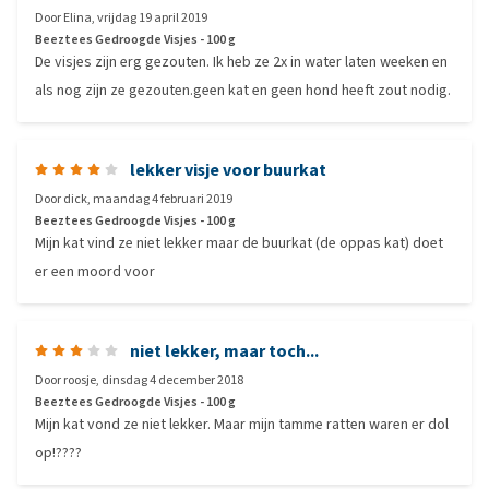
Door
Elina
,
vrijdag 19 april 2019
Beeztees Gedroogde Visjes - 100 g
De visjes zijn erg gezouten. Ik heb ze 2x in water laten weeken en
als nog zijn ze gezouten.geen kat en geen hond heeft zout nodig.
lekker visje voor buurkat
Door
dick
,
maandag 4 februari 2019
Beeztees Gedroogde Visjes - 100 g
Mijn kat vind ze niet lekker maar de buurkat (de oppas kat) doet
er een moord voor
niet lekker, maar toch...
Door
roosje
,
dinsdag 4 december 2018
Beeztees Gedroogde Visjes - 100 g
Mijn kat vond ze niet lekker. Maar mijn tamme ratten waren er dol
op!????