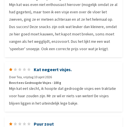
Mijn kat was even niet enthousiast hierover (mogelijk omdat ze al
had gegeten), maar toen ik een visje even over de vloer liet
zweven, ging ze er meteen achteraan en at ze het helemaal op.
Dus succes! Deze snacks zijn ook wat leuker dan kleinere, omdat
ze hier goed moet kauwen, het kapot moet breken, soms moet
vangen als het wegglijdt, enzovoort. Dus het lijkt me een wat
'speelser' snoepje. Ook een correcte prijs voor wat je krijgt.
Kat negeert visjes.
Door
Tea
,
vrijdag 10 april 2026
Beeztees Gedroogde Visjes - 100 g
Mijn kat eet slecht, ik hoopte dat gedroogde visjes een traktatie
voor haar zouden zijn. Mr ze wil er niets van weten! De visjes
blijven liggen in het uiteindelijk lege bakje.
Puur zout