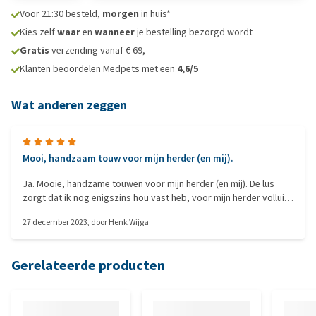
Voor 21:30 besteld,
morgen
in huis*
Kies zelf
waar
en
wanneer
je bestelling bezorgd wordt
Gratis
verzending vanaf € 69,-
Klanten beoordelen Medpets met een
4,6/5
Wat anderen zeggen
Mooi, handzaam touw voor mijn herder (en mij).
Ja. Mooie, handzame touwen voor mijn herder (en mij). De lus
zorgt dat ik nog enigszins hou vast heb, voor mijn herder volluit
gaat trekken, als ze het zat is, dat ik ook één eind van het touw
27 december 2023
, door
Henk Wijga
vast heb. Prima prijs voor goede kwaliteit touwen.
Gerelateerde producten