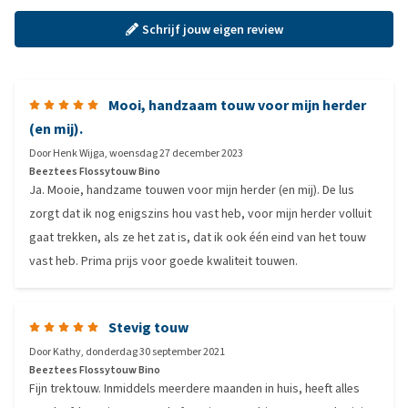
Schrijf jouw eigen review
Mooi, handzaam touw voor mijn herder
(en mij).
Door
Henk Wijga
,
woensdag 27 december 2023
Beeztees Flossytouw Bino
Ja. Mooie, handzame touwen voor mijn herder (en mij). De lus
zorgt dat ik nog enigszins hou vast heb, voor mijn herder volluit
gaat trekken, als ze het zat is, dat ik ook één eind van het touw
vast heb. Prima prijs voor goede kwaliteit touwen.
Stevig touw
Door
Kathy
,
donderdag 30 september 2021
Beeztees Flossytouw Bino
Fijn trektouw. Inmiddels meerdere maanden in huis, heeft alles