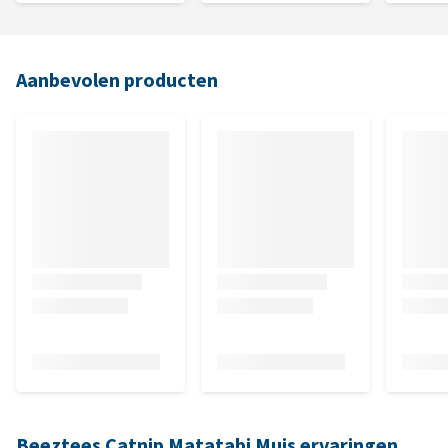
Aanbevolen producten
Beeztees Catnip Matatabi Muis ervaringen