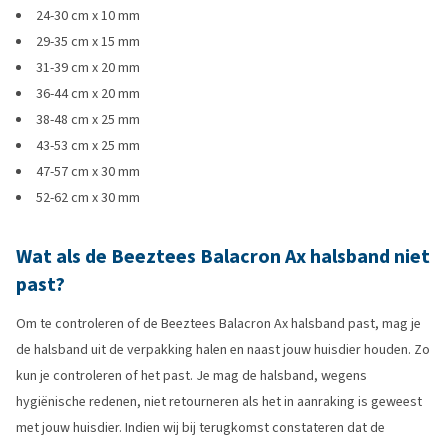
24-30 cm x 10 mm
29-35 cm x 15 mm
31-39 cm x 20 mm
36-44 cm x 20 mm
38-48 cm x 25 mm
43-53 cm x 25 mm
47-57 cm x 30 mm
52-62 cm x 30 mm
Wat als de Beeztees Balacron Ax halsband niet
past?
Om te controleren of de Beeztees Balacron Ax halsband past, mag je
de halsband uit de verpakking halen en naast jouw huisdier houden. Zo
kun je controleren of het past. Je mag de halsband, wegens
hygiënische redenen, niet retourneren als het in aanraking is geweest
met jouw huisdier. Indien wij bij terugkomst constateren dat de