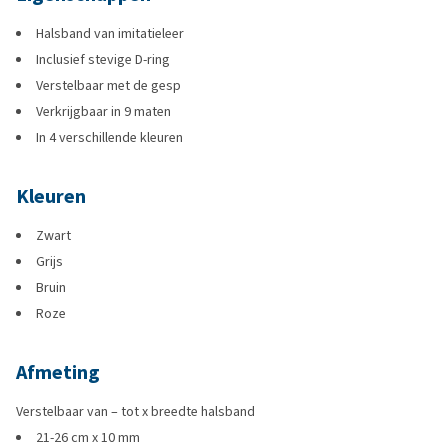
Halsband van imitatieleer
Inclusief stevige D-ring
Verstelbaar met de gesp
Verkrijgbaar in 9 maten
In 4 verschillende kleuren
Kleuren
Zwart
Grijs
Bruin
Roze
Afmeting
Verstelbaar van – tot x breedte halsband
21-26 cm x 10 mm