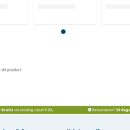
 dit product
Gratis
verzending vanaf € 69,-
Retourneren?
30 dag