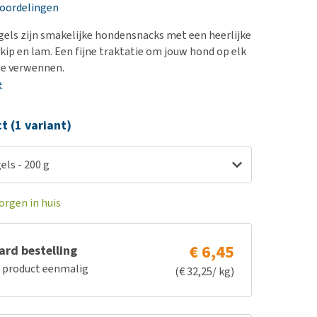
erproblemen
nd te zwaar wordt?
eoordelingen
derdom en dementie
lp! Mijn hond plast in
els zijn smakelijke hondensnacks met een heerlijke
is. Wat nu?
ergewicht en conditie
kip en lam. Een fijne traktatie om jouw hond op elk
kijk alles
e verwennen.
ieren, pezen en botten
e
uchtbaarheid
kijk alles
ct (1 variant)
ls - 200 g
orgen in huis
€ 6,45
rd bestelling
e product eenmalig
(€ 32,25/ kg)