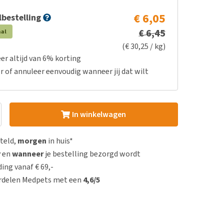
€ 6,05
bestelling
€ 6,45
aal
(€ 30,25 / kg)
er altijd van 6% korting
r of annuleer eenvoudig wanneer jij dat wilt
In winkelwagen
steld,
morgen
in huis*
r
en
wanneer
je bestelling bezorgd wordt
ing vanaf € 69,-
rdelen Medpets met een
4,6/5