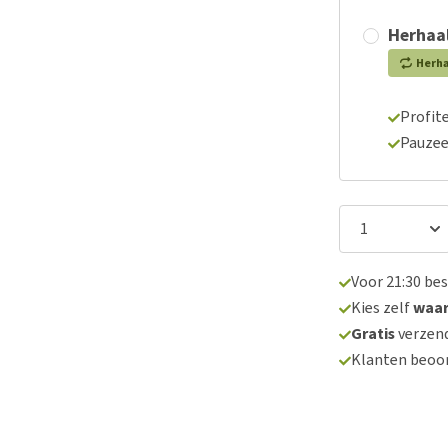
Herhaal
Herh
Profite
Pauzee
Voor 21:30 be
Kies zelf
waa
Gratis
verzend
Klanten beoo