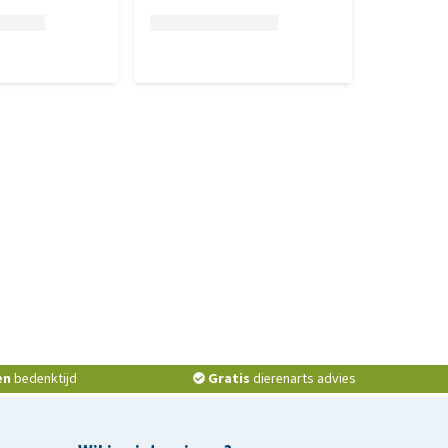
en
bedenktijd
Gratis
dierenarts advies