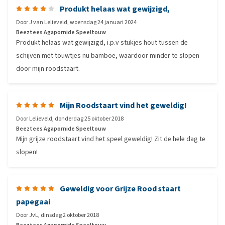
Produkt helaas wat gewijzigd,
Door
J van Lelieveld
,
woensdag 24 januari 2024
Beeztees Agapornide Speeltouw
Produkt helaas wat gewijzigd, i.p.v stukjes hout tussen de
schijven met touwtjes nu bamboe, waardoor minder te slopen
door mijn roodstaart.
Mijn Roodstaart vind het geweldig!
Door
Lelieveld
,
donderdag 25 oktober 2018
Beeztees Agapornide Speeltouw
Mijn grijze roodstaart vind het speel geweldig! Zit de hele dag te
slopen!
Geweldig voor Grijze Rood staart
papegaai
Door
JvL
,
dinsdag 2 oktober 2018