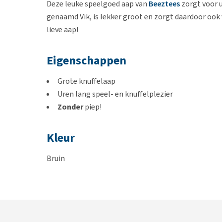
Deze leuke speelgoed aap van
Beeztees
zorgt voor u
genaamd Vik, is lekker groot en zorgt daardoor ook
lieve aap!
Eigenschappen
Grote knuffelaap
Uren lang speel- en knuffelplezier
Zonder
piep!
Kleur
Bruin
Formaat
40 x 20 x 13 cm