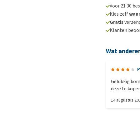
Voor 21:30 be
Kies zelf
waa
Gratis
verzend
Klanten beoo
Wat andere
P
Gelukkig komt
deze te kopen
Onze medium 
14 augustus 20
krijgt het da
vasthouden, al
afgevallen. D
bestellen we 
dan de voorge
(en de hond) z