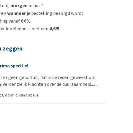
steld,
morgen
in huis*
r
en
wanneer
je bestelling bezorgd wordt
ing vanaf € 69,-
rdelen Medpets met een
4,6/5
n zeggen
rima speeltje!
 er geen geluid uit, dat is de reden geweest om
. Verder zie ik klachten over de duurzaamheid...
labradoodle doet er een dik jaar mee en Aap
23
, door
R. van Capelle
gelijks stevig te verduren. Happen, trekken, lang
les. Ook bij ons is er al een armpje en een staart
at prutsen we er dan weer even aan en daarna
een verse. We wassen 'm ook tussentijds (op meer
schreven 30 graden...) en desondanks. Kortom: wij
ijn wél blij met deze aap.