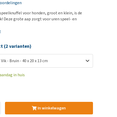
erproblemen
nd te zwaar wordt?
eoordelingen
derdom en dementie
lp! Mijn hond plast in
speelknuffel voor honden, groot en klein, is de
is. Wat nu?
ergewicht en conditie
k! Deze grote aap zorgt voor uren speel- en
kijk alles
ieren, pezen en botten
e
uchtbaarheid
kijk alles
ct (2 varianten)
ik - Bruin - 40 x 20 x 13 cm
aandag in huis
In winkelwagen