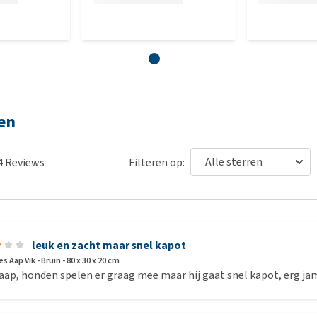
gen
4
Reviews
Filteren op:
leuk en zacht maar snel kapot
 Aap Vik - Bruin - 80 x 30 x 20 cm
aap, honden spelen er graag mee maar hij gaat snel kapot, erg jam