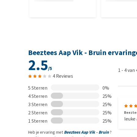
Beeztees Aap Vik - Bruin ervarin
2.5
/5
1
-
4
van
4 Reviews
5 Sterren
0%
4 Sterren
25%
3 Sterren
25%
2 Sterren
25%
Beeztees
leuke 
1 Sterren
25%
Heb je ervaring met
Beeztees Aap Vik - Bruin
?