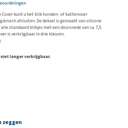
erproblemen
nd te zwaar wordt?
beoordelingen
derdom en dementie
lp! Mijn hond plast in
 Cover kunt u het blik honden- of kattenvoer
is. Wat nu?
ergewicht en conditie
giënisch afsluiten. De deksel is gemaakt van silicone
kijk alles
 alle standaard blikjes met een doorsnede van ca. 7,5
ieren, pezen en botten
er is verkrijgbaar in drie kleuren.
uchtbaarheid
e
kijk alles
 niet langer verkrijgbaar.
n zeggen