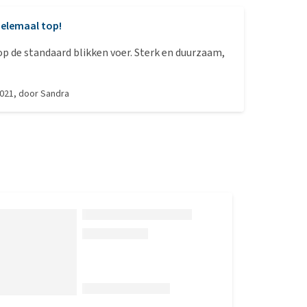
elemaal top!
op de standaard blikken voer. Sterk en duurzaam,
2021
, door
Sandra