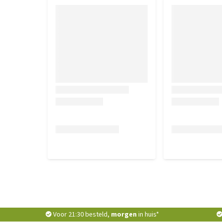
Voor 21:30 besteld,
morgen
in huis*