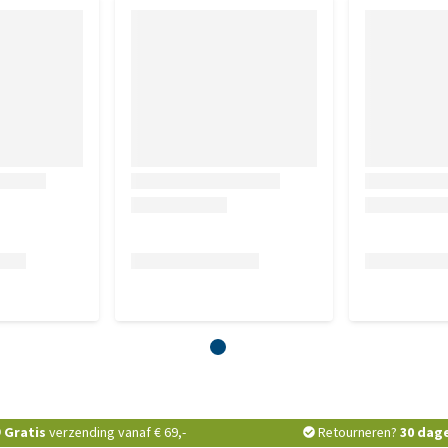
Gratis
verzending vanaf € 69,-
Retourneren?
30 dag