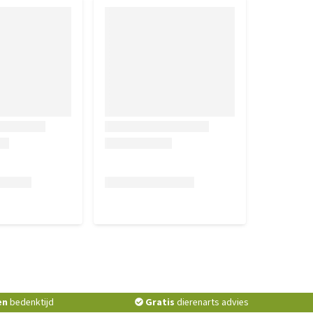
en
bedenktijd
Gratis
dierenarts advies