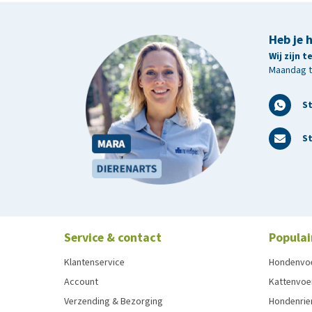
Heb je 
Wij zijn 
Maandag t/
S
St
Service & contact
Populai
Klantenservice
Hondenvo
Account
Kattenvoe
Verzending & Bezorging
Hondenrie