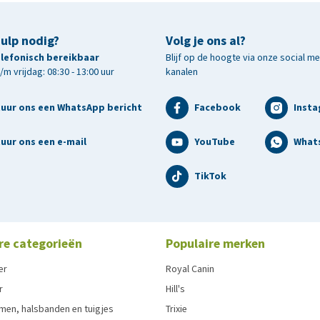
hulp nodig?
Volg je ons al?
telefonisch bereikbaar
Blijf op de hoogte via onze social m
m vrijdag: 08:30 - 13:00 uur
kanalen
tuur ons een WhatsApp bericht
Facebook
Inst
uur ons een e-mail
YouTube
What
TikTok
re categorieën
Populaire merken
er
Royal Canin
r
Hill's
men, halsbanden en tuigjes
Trixie