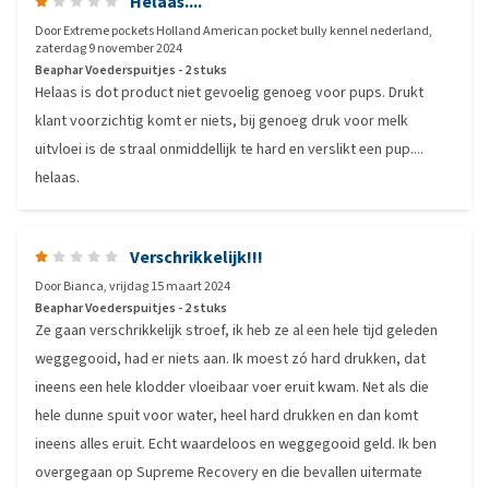
Helaas....
Door
Extreme pockets Holland American pocket bully kennel nederland
,
zaterdag 9 november 2024
Beaphar Voederspuitjes - 2 stuks
Helaas is dot product niet gevoelig genoeg voor pups. Drukt
klant voorzichtig komt er niets, bij genoeg druk voor melk
uitvloei is de straal onmiddellijk te hard en verslikt een pup....
helaas.
Verschrikkelijk!!!
Door
Bianca
,
vrijdag 15 maart 2024
Beaphar Voederspuitjes - 2 stuks
Ze gaan verschrikkelijk stroef, ik heb ze al een hele tijd geleden
weggegooid, had er niets aan. Ik moest zó hard drukken, dat
ineens een hele klodder vloeibaar voer eruit kwam. Net als die
hele dunne spuit voor water, heel hard drukken en dan komt
ineens alles eruit. Echt waardeloos en weggegooid geld. Ik ben
overgegaan op Supreme Recovery en die bevallen uitermate