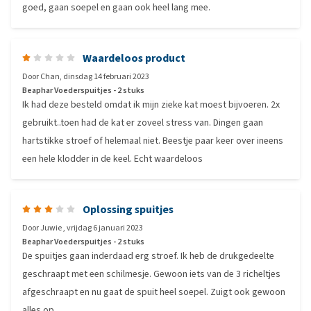
goed, gaan soepel en gaan ook heel lang mee.
Waardeloos product
Door
Chan
,
dinsdag 14 februari 2023
Beaphar Voederspuitjes - 2 stuks
Ik had deze besteld omdat ik mijn zieke kat moest bijvoeren. 2x
gebruikt..toen had de kat er zoveel stress van. Dingen gaan
hartstikke stroef of helemaal niet. Beestje paar keer over ineens
een hele klodder in de keel. Echt waardeloos
Oplossing spuitjes
Door
Juwie
,
vrijdag 6 januari 2023
Beaphar Voederspuitjes - 2 stuks
De spuitjes gaan inderdaad erg stroef. Ik heb de drukgedeelte
geschraapt met een schilmesje. Gewoon iets van de 3 richeltjes
afgeschraapt en nu gaat de spuit heel soepel. Zuigt ook gewoon
alles op.