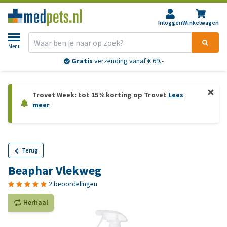
Inloggen
Winkelwagen
Menu
Retourneren?
30 dagen
bedenktijd
Trovet Week: tot 15% korting op Trovet
Lees
meer
Terug
Beaphar Vlekweg
2 beoordelingen
Herhaal