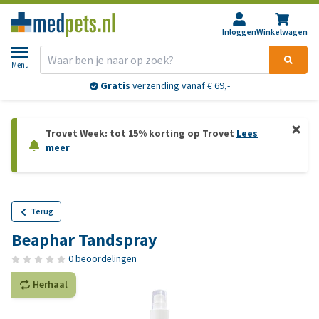
Inloggen
Winkelwagen
Menu
Gratis
verzending vanaf € 69,-
Trovet Week: tot 15% korting op Trovet
Lees
meer
Terug
Beaphar Tandspray
0 beoordelingen
Herhaal