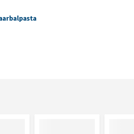
aarbalpasta
 katten dagelijks circa 4 cm pasta over het voer geven of als
ers drinkwater voor de katten aanwezig is.
e bijproducten (Malt extract 12%, MOS 1%), gist, mineralen.