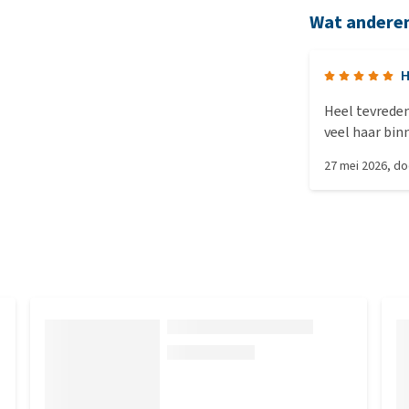
Wat andere
H
Heel tevreden
veel haar binnen. Met di
Ben heel tev
27 mei 2026
, d