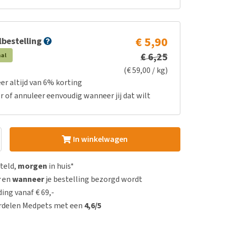
€ 5,90
bestelling
€ 6,25
aal
(€ 59,00 / kg)
er altijd van 6% korting
r of annuleer eenvoudig wanneer jij dat wilt
In winkelwagen
steld,
morgen
in huis*
r
en
wanneer
je bestelling bezorgd wordt
ing vanaf € 69,-
rdelen Medpets met een
4,6/5