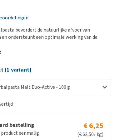
erproblemen
nd te zwaar wordt?
derdom en dementie
lp! Mijn hond plast in
beoordelingen
is. Wat nu?
ergewicht en conditie
kijk alles
pasta bevordert de natuurlijke afvoer van
ieren, pezen en botten
n en ondersteunt een optimale werking van de
uchtbaarheid
e
kijk alles
ct (1 variant)
balpasta Malt Duo-Active - 100 g
ertijd
€ 6,25
rd bestelling
e product eenmalig
(€ 62,50/ kg)