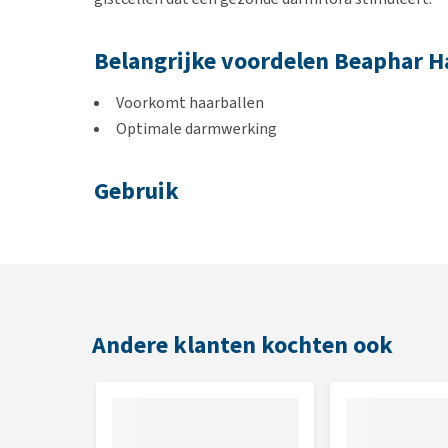
Belangrijke voordelen Beaphar H
Voorkomt haarballen
Optimale darmwerking
Gebruik
Langharige katten dagelijks circa 6 cm en kortharige
snack. Koel bewaren. Zorg dat er altijd voldoende v
Samenstelling
Andere klanten kochten ook
Oliën en vetten, melk en -bijproducten, plantaardig