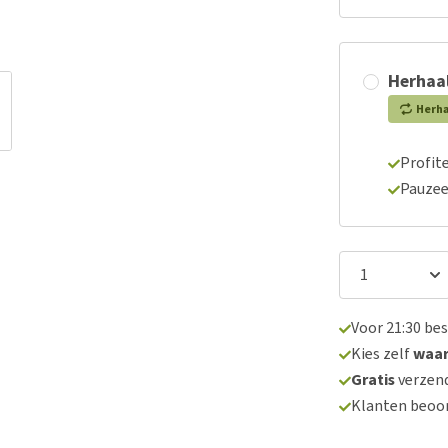
Herhaal
Herh
Profite
Pauzee
Voor 21:30 be
Kies zelf
waa
Gratis
verzend
Klanten beoo