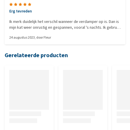
Erg tevreden
Ik merk duidelijk het verschil wanneer de verdamper op is. Dan is
mijn kat weer onrustig en gespannen, vooral 's nachts. Ik gebruik
dit nu al een aantal maanden en we zijn er erg tevreden over. Het
24 augustus 2023
, door
Fleur
product is ook erg makkelijk in gebruik, gewoon de
gebruiksaanwijzing volgen.
Gerelateerde producten