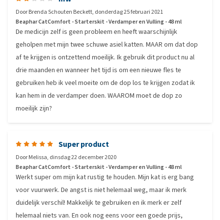
Door
Brenda Schouten Beckett
,
donderdag 25 februari 2021
Beaphar CatComfort - Starterskit - Verdamper en Vulling - 48 ml
De medicijn zelf is geen probleem en heeft waarschijnlijk
geholpen met mijn twee schuwe asiel katten. MAAR om dat dop
af te krijgen is ontzettend moeilijk. Ik gebruik dit product nu al
drie maanden en wanneer het tijd is om een nieuwe fles te
gebruiken heb ik veel moeite om de dop los te krijgen zodat ik
kan hem in de verdamper doen. WAAROM moet de dop zo
moeilijk zijn?
Super product
Door
Melissa
,
dinsdag 22 december 2020
Beaphar CatComfort - Starterskit - Verdamper en Vulling - 48 ml
Werkt super om mijn kat rustig te houden. Mijn kat is erg bang
voor vuurwerk. De angst is niet helemaal weg, maar ik merk
duidelijk verschil! Makkelijk te gebruiken en ik merk er zelf
helemaal niets van. En ook nog eens voor een goede prijs,