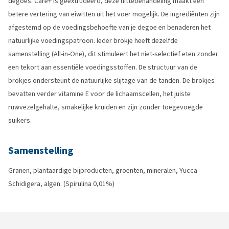
degoes. Care+ is geëxtrudeerd, deze hittebehandeling maakt een
betere vertering van eiwitten uit het voer mogelijk. De ingrediënten zijn
afgestemd op de voedingsbehoefte van je degoe en benaderen het
natuurlijke voedingspatroon. Ieder brokje heeft dezelfde
samenstelling (All-in-One), dit stimuleert het niet-selectief eten zonder
een tekort aan essentiële voedingsstoffen. De structuur van de
brokjes ondersteunt de natuurlijke slijtage van de tanden. De brokjes
bevatten verder vitamine E voor de lichaamscellen, het juiste
ruwvezelgehalte, smakelijke kruiden en zijn zonder toegevoegde
suikers.
Samenstelling
Granen, plantaardige bijproducten, groenten, mineralen, Yucca
Schidigera, algen. (Spirulina 0,01%)