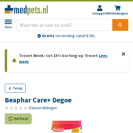
Inloggen
Winkelwagen
Menu
Gratis
verzending vanaf € 69,-
Trovet Week: tot 15% korting op Trovet
Lees
meer
Terug
Beaphar Care+ Degoe
0 beoordelingen
Herhaal