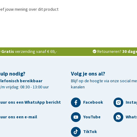
ef jouw mening over dit product
Gratis
verzending vanaf € 69,-
Retourneren?
30 dag
hulp nodig?
Volg je ons al?
telefonisch bereikbaar
Blijf op de hoogte via onze social m
m vrijdag: 08:30 - 13:00 uur
kanalen
tuur ons een WhatsApp bericht
Facebook
Inst
uur ons een e-mail
YouTube
What
TikTok