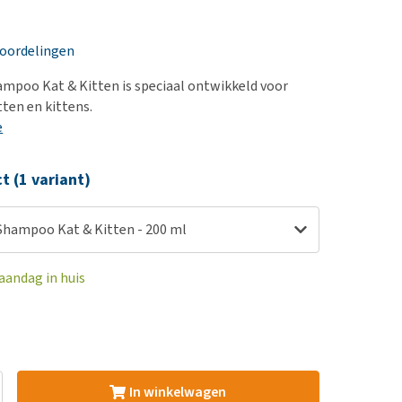
erproblemen
nd te zwaar wordt?
derdom en dementie
lp! Mijn hond plast in
eoordelingen
is. Wat nu?
ergewicht en conditie
kijk alles
mpoo Kat & Kitten is speciaal ontwikkeld voor
ieren, pezen en botten
tten en kittens.
uchtbaarheid
e
kijk alles
ct (1 variant)
Shampoo Kat & Kitten - 200 ml
aandag in huis
In winkelwagen