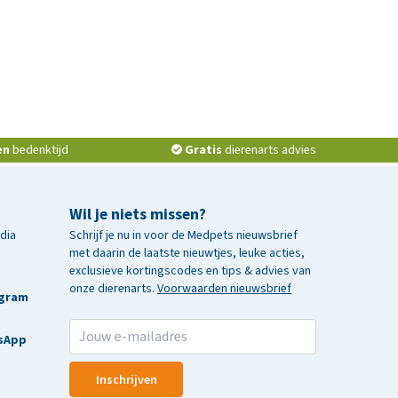
en
bedenktijd
Gratis
dierenarts advies
Wil je niets missen?
edia
Schrijf je nu in voor de Medpets nieuwsbrief
met daarin de laatste nieuwtjes, leuke acties,
exclusieve kortingscodes en tips & advies van
onze dierenarts.
Voorwaarden nieuwsbrief
agram
sApp
Inschrijven