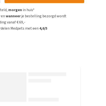
steld,
morgen
in huis*
r
en
wanneer
je bestelling bezorgd wordt
ing vanaf € 69,-
rdelen Medpets met een
4,6/5