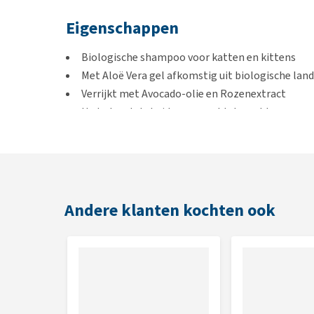
Eigenschappen
Biologische shampoo voor katten en kittens
Met Aloë Vera gel afkomstig uit biologische la
Verrijkt met Avocado-olie en Rozenextract
Hydrateert de huid en verzacht de vacht
Voor een glanzende vacht
100% gerecycled verpakkingsmateriaal
Inhoud
Andere klanten kochten ook
200 ml