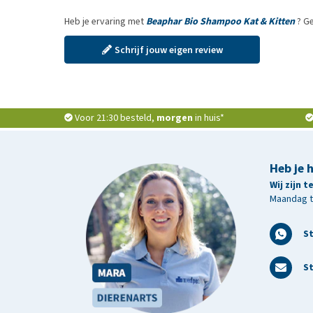
Heb je ervaring met
Beaphar Bio Shampoo Kat & Kitten
? Ge
Schrijf jouw eigen review
Voor 21:30 besteld,
morgen
in huis*
Heb je 
Wij zijn 
Maandag t/
S
St