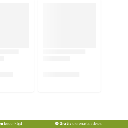
en
bedenktijd
Gratis
dierenarts advies