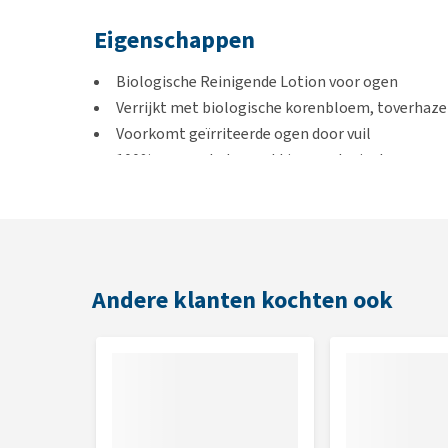
Eigenschappen
Biologische Reinigende Lotion voor ogen
Verrijkt met biologische korenbloem, toverhaze
Voorkomt geïrriteerde ogen door vuil
100% gerecycled verpakkingsmateriaal
Gebruik
Breng enkele druppels van de reinigende lotion aan
wattenschijfje de overtollige lotion voorzichtig weg
Andere klanten kochten ook
gereinigd wordt.
Inhoud
100 ml