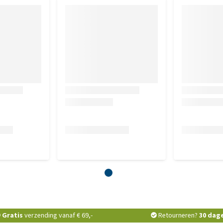
Gratis
verzending vanaf € 69,-
Retourneren?
30 dag