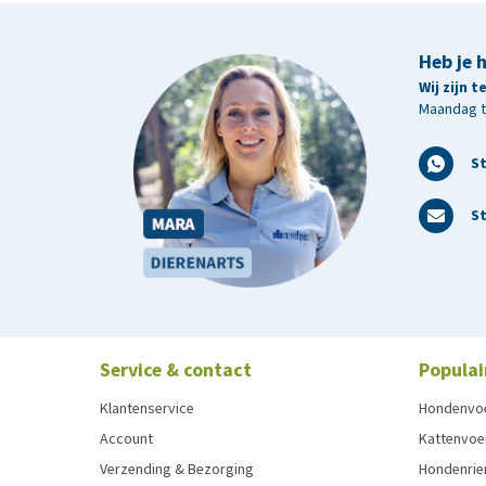
Heb je 
Wij zijn 
Maandag t/
S
St
Service & contact
Populai
Klantenservice
Hondenvo
Account
Kattenvoe
Verzending & Bezorging
Hondenrie