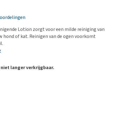
erproblemen
nd te zwaar wordt?
derdom en dementie
lp! Mijn hond plast in
eoordelingen
is. Wat nu?
ergewicht en conditie
kijk alles
nigende Lotion zorgt voor een milde reiniging van
ieren, pezen en botten
w hond of kat. Reinigen van de ogen voorkomt
uchtbaarheid
l.
e
kijk alles
 niet langer verkrijgbaar.