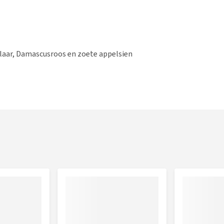
laar, Damascusroos en zoete appelsien
 in de binnenste hoek van elk oog. Veeg met een
. Zorg dat het uiteinde van het flesje na elk gebruik