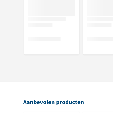
Samenstelling
Aqua, centaurea cyanus flower water*, hamamelis vi
glycerin, benzyl alcohol, citrus aurantium dulcis fru
florales/Bloemenwater: Bleuet/Korenbloem 9%, H
Damas/Damascusroos 2.5% et Orange douce/Zoete 
* Actieve ingrediënten uit biologische landbouw
20,8% biologische ingrediënten. ECOSOIN BIO is
Aanbevolen producten