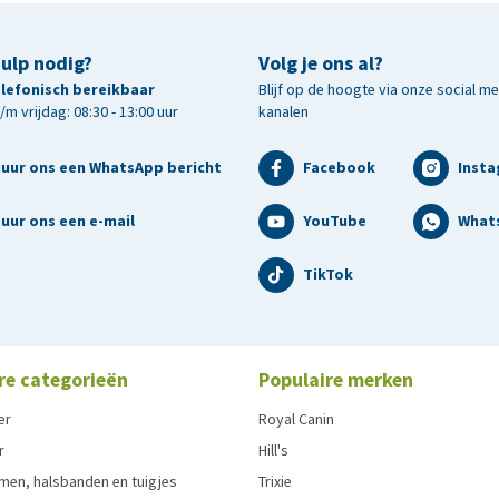
hulp nodig?
Volg je ons al?
telefonisch bereikbaar
Blijf op de hoogte via onze social m
m vrijdag: 08:30 - 13:00 uur
kanalen
tuur ons een WhatsApp bericht
Facebook
Inst
uur ons een e-mail
YouTube
What
TikTok
re categorieën
Populaire merken
er
Royal Canin
r
Hill's
men, halsbanden en tuigjes
Trixie