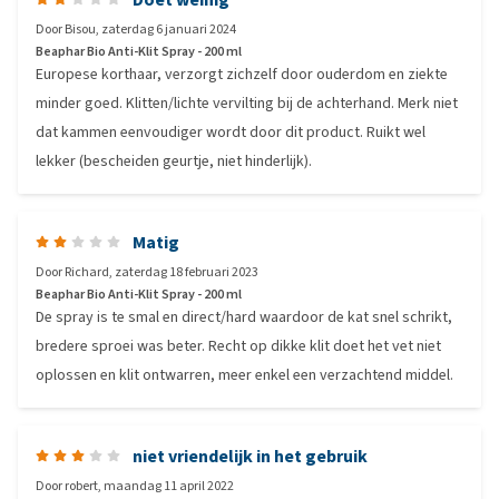
Door
Bisou
,
zaterdag 6 januari 2024
Beaphar Bio Anti-Klit Spray - 200 ml
Europese korthaar, verzorgt zichzelf door ouderdom en ziekte
minder goed. Klitten/lichte vervilting bij de achterhand. Merk niet
dat kammen eenvoudiger wordt door dit product. Ruikt wel
lekker (bescheiden geurtje, niet hinderlijk).
Matig
Door
Richard
,
zaterdag 18 februari 2023
Beaphar Bio Anti-Klit Spray - 200 ml
De spray is te smal en direct/hard waardoor de kat snel schrikt,
bredere sproei was beter. Recht op dikke klit doet het vet niet
oplossen en klit ontwarren, meer enkel een verzachtend middel.
niet vriendelijk in het gebruik
Door
robert
,
maandag 11 april 2022