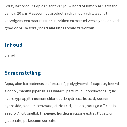
Spray het product op de vacht van jouw hond of kat op een afstand
van ca. 20 cm. Masseer het product zacht in de vacht, laat het
vervolgens een paar minuten intrekken en borstel vervolgens de vacht
goed door. De spray hoeft niet uitgespoeld te worden.
Inhoud
200 ml
Samenstelling
Aqua, aloe barbadensis leaf extract*, polyglyceryl- 4 caprate, benzyl
alcohol, mentha piperita leaf water*, parfum, gluconolactone, guar
hydroxypropyltrimonium chloride, dehydroacetic acid, sodium
hydroxide, sodium benzoate, citric acid, linalool, borago officinalis
seed oil*, citronellol, limonene, hordeum vulgare extract*, calcium
gluconate, potassium sorbate.