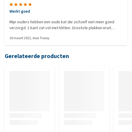
Werkt goed
Mijn ouders hebben een oude kat die zichzelf niet meer goed
verzorgd. 1 kant zat vol met klitten. Grootste plukken eruit
geknipt en toen dit gebruikt. Nu om de dag gebruiken en kammen
16 maart 2022
, door
Troosy
met een spijkerborstel. Vacht van de poes ziet er stukken beter
uit.
Gerelateerde producten