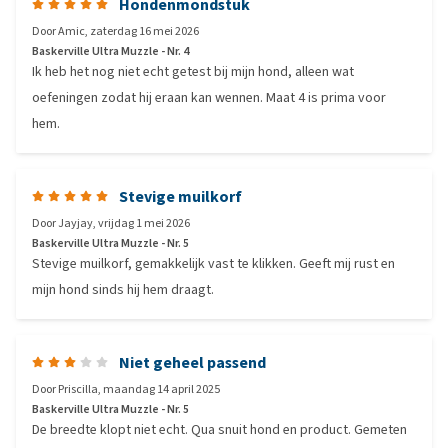
Hondenmondstuk
Door
Amic
,
zaterdag 16 mei 2026
Baskerville Ultra Muzzle - Nr. 4
Ik heb het nog niet echt getest bij mijn hond, alleen wat
oefeningen zodat hij eraan kan wennen. Maat 4 is prima voor
hem.
Stevige muilkorf
Door
Jayjay
,
vrijdag 1 mei 2026
Baskerville Ultra Muzzle - Nr. 5
Stevige muilkorf, gemakkelijk vast te klikken. Geeft mij rust en
mijn hond sinds hij hem draagt.
Niet geheel passend
Door
Priscilla
,
maandag 14 april 2025
Baskerville Ultra Muzzle - Nr. 5
De breedte klopt niet echt. Qua snuit hond en product. Gemeten