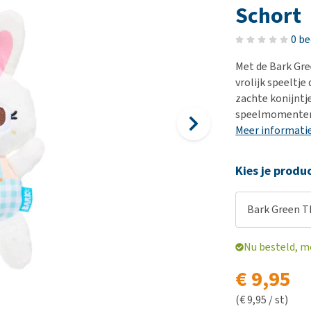
Bench
Nierproblemen
BARF
Ni
ho
er
Schort
Voer- en drinkbakken
Ouderdom en dementie
Puppy apotheek
Ou
He
nvoer
0 b
hu
Op reis en onderweg
Overgewicht en conditie
Vuurwerkangst
Ov
r
Be
Met de Bark Gr
Bekijk alles
Bekijk alles
Puppy benodigdheden
Sp
vrolijk speeltje
Bekijk alles
Vr
zachte konijntj
speelmomente
Be
Meer informati
Kies je produ
Bark Green T
Nu besteld, m
€ 9,95
(€ 9,95 / st)