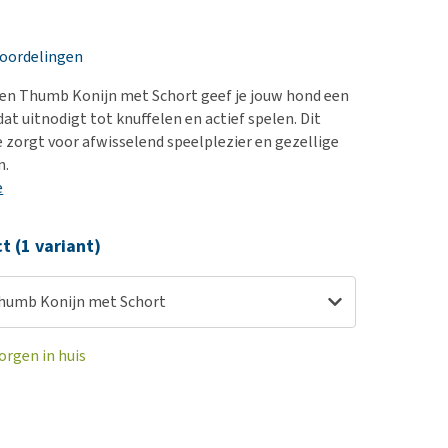
erproblemen
nd te zwaar wordt?
derdom en dementie
lp! Mijn hond plast in
eoordelingen
is. Wat nu?
ergewicht en conditie
kijk alles
een Thumb Konijn met Schort geef je jouw hond een
ieren, pezen en botten
 dat uitnodigt tot knuffelen en actief spelen. Dit
uchtbaarheid
e zorgt voor afwisselend speelplezier en gezellige
n.
kijk alles
e
ct (1 variant)
humb Konijn met Schort
orgen in huis