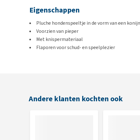
Eigenschappen
Pluche hondenspeeltje in de vorm van een konij
Voorzien van pieper
Met knispermateriaal
Flaporen voor schud- en speelplezier
Gevuld met pluis voor kauw en knuffelplezier
Afmetingen
31 x 14 x 6 cm
Andere klanten kochten ook