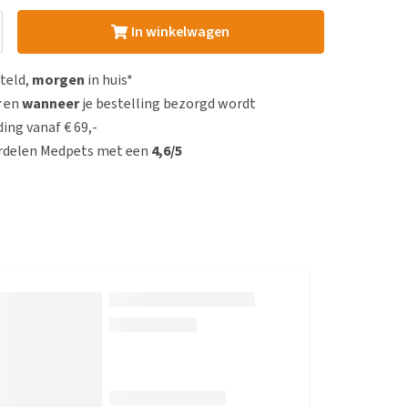
In winkelwagen
steld,
morgen
in huis*
r
en
wanneer
je bestelling bezorgd wordt
ing vanaf € 69,-
rdelen Medpets met een
4,6/5