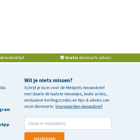
en
bedenktijd
Gratis
dierenarts advies
Wil je niets missen?
edia
Schrijf je nu in voor de Medpets nieuwsbrief
met daarin de laatste nieuwtjes, leuke acties,
exclusieve kortingscodes en tips & advies van
onze dierenarts.
Voorwaarden nieuwsbrief
agram
sApp
Inschrijven