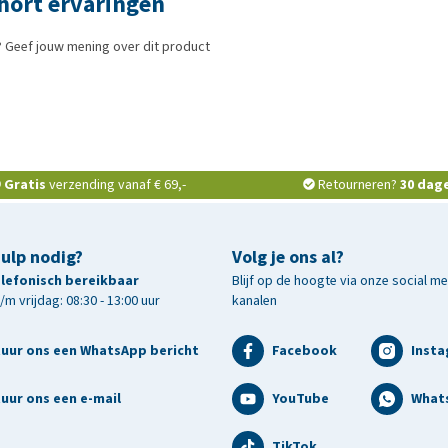
hort ervaringen
 Geef jouw mening over dit product
Gratis
verzending vanaf € 69,-
Retourneren?
30 dag
hulp nodig?
Volg je ons al?
telefonisch bereikbaar
Blijf op de hoogte via onze social m
m vrijdag: 08:30 - 13:00 uur
kanalen
tuur ons een WhatsApp bericht
Facebook
Inst
uur ons een e-mail
YouTube
What
TikTok