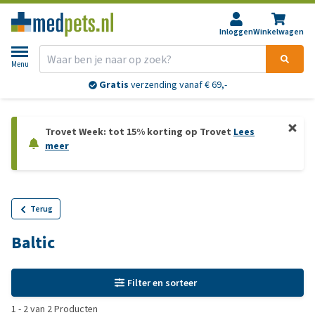
Inloggen
Winkelwagen
Menu
Gratis
verzending vanaf € 69,-
Trovet Week: tot 15% korting op Trovet
Lees
meer
Terug
Baltic
Filter en sorteer
1
-
2
van
2
Producten