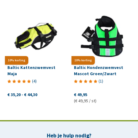
10% korting
10% korting
Baltic Kattenzwemvest
Baltic Hondenzwemvest
Maja
Mascot Groen/Zwart
(
4
)
(
1
)
€ 35,20
-
€ 44,30
€ 49,95
(€ 49,95 / st)
Heb je hulp nodig?