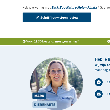
Heb je ervaring met
Back Zoo Nature Melon Pinata
? Geef j
Schrijf jouw eigen review
Voor 21:30 besteld,
morgen
in huis*
Heb je 
Wij zijn 
Maandag t/
S
St