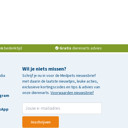
en
bedenktijd
Gratis
dierenarts advies
Wil je niets missen?
edia
Schrijf je nu in voor de Medpets nieuwsbrief
met daarin de laatste nieuwtjes, leuke acties,
exclusieve kortingscodes en tips & advies van
onze dierenarts.
Voorwaarden nieuwsbrief
agram
sApp
Inschrijven