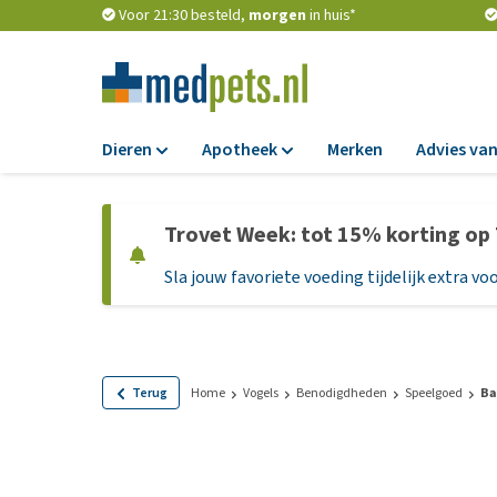
Voor 21:30 besteld,
morgen
in huis*
Dieren
Apotheek
Merken
Advies van
Voer
Apotheek
Trovet Week: tot 15% korting op
Hondenbrokken
Vlooien en teken
Sla jouw favoriete voeding tijdelijk extra voo
Natvoer
Ontworming
Dieetvoer
Medicijnen en
supplementen
Standaardvoer
Probiotica en we
Graanvrij honden
Terug
Home
Vogels
Benodigdheden
Speelgoed
Ba
Vitamines en min
Puppyvoer en sna
Medische benodi
Glutenvrij honden