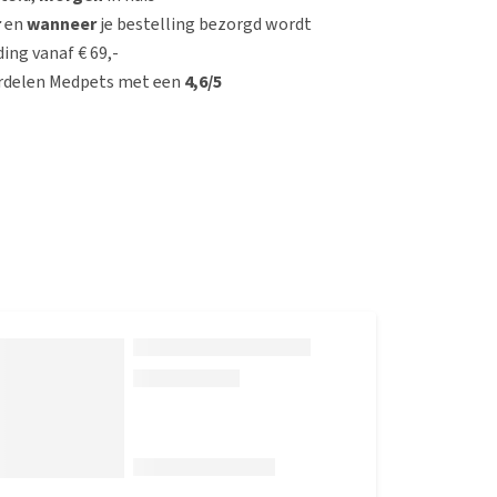
r
en
wanneer
je bestelling bezorgd wordt
ing vanaf € 69,-
rdelen Medpets met een
4,6/5