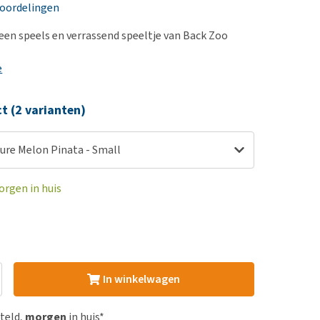
erproblemen
nd te zwaar wordt?
eoordelingen
derdom en dementie
lp! Mijn hond plast in
 een speels en verrassend speeltje van Back Zoo
is. Wat nu?
ergewicht en conditie
kijk alles
e
ieren, pezen en botten
uchtbaarheid
ct (2 varianten)
kijk alles
ure Melon Pinata - Small
orgen in huis
In winkelwagen
steld,
morgen
in huis*