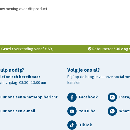
ouw mening over dit product
Gratis
verzending vanaf € 69,-
Retourneren?
30 dag
hulp nodig?
Volg je ons al?
telefonisch bereikbaar
Blijf op de hoogte via onze social m
m vrijdag: 08:30 - 13:00 uur
kanalen
tuur ons een WhatsApp bericht
Facebook
Inst
uur ons een e-mail
YouTube
What
TikTok