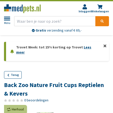
Inloggen
Winkelwagen
Menu
Gratis
verzending vanaf € 69,-
Trovet Week: tot 15% korting op Trovet
Lees
meer
Terug
Back Zoo Nature Fruit Cups Reptielen
& Kevers
0 beoordelingen
Herhaal