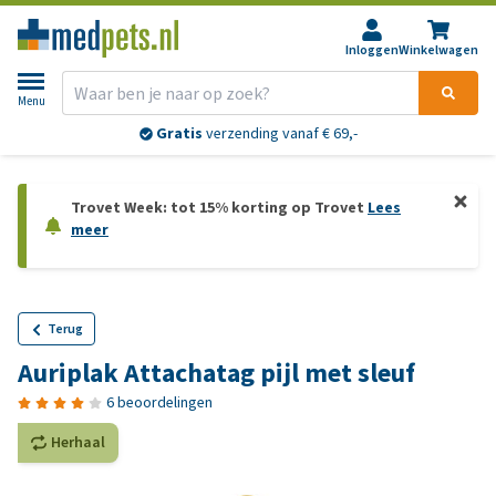
Inloggen
Winkelwagen
Menu
Gratis
verzending vanaf € 69,-
Trovet Week: tot 15% korting op Trovet
Lees
meer
Terug
Auriplak Attachatag pijl met sleuf
6 beoordelingen
Herhaal