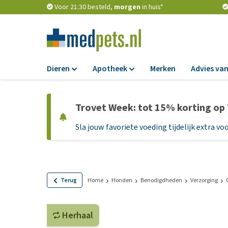
Voor 21:30 besteld,
morgen
in huis*
Dieren
Apotheek
Merken
Advies van
Voer
Apotheek
Trovet Week: tot 15% korting op
Hondenbrokken
Vlooien en teken
Sla jouw favoriete voeding tijdelijk extra voo
Natvoer
Ontworming
Dieetvoer
Medicijnen en
supplementen
Standaardvoer
Probiotica en we
Graanvrij honden
Terug
Home
Honden
Benodigdheden
Verzorging
Vitamines en min
Puppyvoer en sna
Medische benodi
Herhaal
Glutenvrij honden