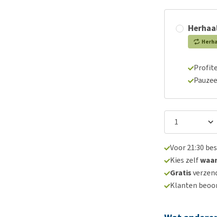
Herhaal
Herh
Profite
Pauzee
Voor 21:30 be
Kies zelf
waa
Gratis
verzend
Klanten beoo