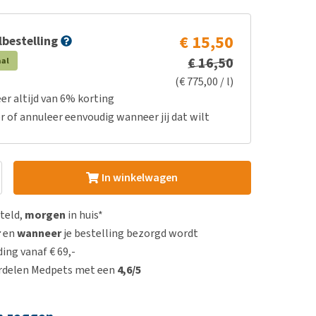
€ 15,50
bestelling
€ 16,50
aal
(€ 775,00 / l)
er altijd van 6% korting
r of annuleer eenvoudig wanneer jij dat wilt
In winkelwagen
steld,
morgen
in huis*
r
en
wanneer
je bestelling bezorgd wordt
ing vanaf € 69,-
rdelen Medpets met een
4,6/5