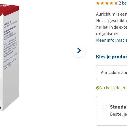
Bench
Nierproblemen
BARF
Ni
ho
er
2 b
Voer- en drinkbakken
Ouderdom en dementie
Puppy apotheek
Ou
He
nvoer
Auricidum is ee
hu
Op reis en onderweg
Overgewicht en conditie
Vuurwerkangst
Ov
Het is geschikt
r
Be
milieu in de ex
Bekijk alles
Bekijk alles
Puppy benodigdheden
Sp
organismen.
Bekijk alles
Vr
Meer informati
Be
Kies je produ
Auricidum Zu
Nu besteld, m
Standaa
Bestel j