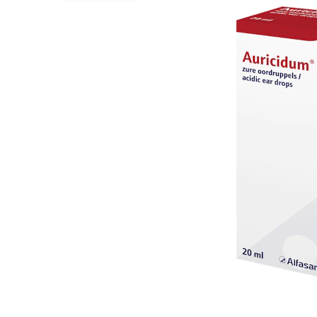
BARF
Hypoallergeen vo
Puppy apotheek
Biologisch honde
Vuurwerkangst
Vegan hondenvoe
Bekijk alles
Snacks
Bekijk alles