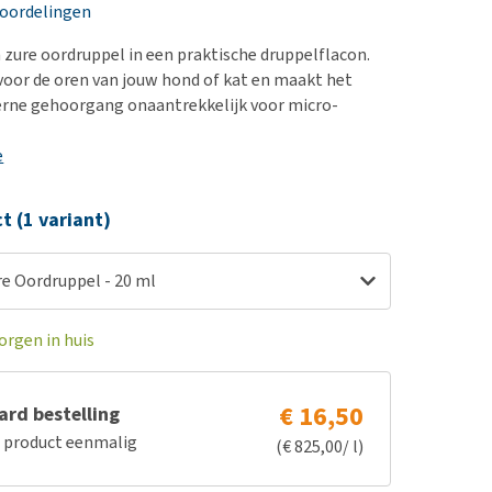
erproblemen
nd te zwaar wordt?
eoordelingen
derdom en dementie
lp! Mijn hond plast in
n zure oordruppel in een praktische druppelflacon.
is. Wat nu?
ergewicht en conditie
 voor de oren van jouw hond of kat en maakt het
kijk alles
terne gehoorgang onaantrekkelijk voor micro-
ieren, pezen en botten
uchtbaarheid
e
kijk alles
ct (1 variant)
re Oordruppel - 20 ml
orgen in huis
€ 16,50
rd bestelling
e product eenmalig
(€ 825,00/ l)