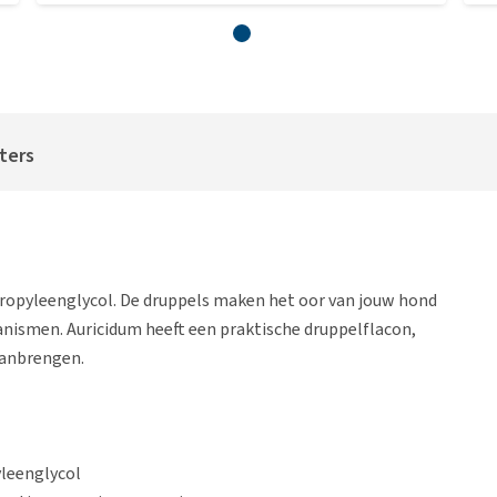
iters
propyleenglycol. De druppels maken het oor van jouw hond
nismen. Auricidum heeft een praktische druppelflacon,
aanbrengen.
yleenglycol