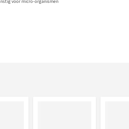
unstig voor micro-organismen
eratuur, bijvoorbeeld door het flesje in de hand te
inuten een hand op het oor, zodat de druppels goed in de
uit als je hond of kat met de kop schudt.
ruiken als het trommelvlies niet intact is.
udig de druppels toedient. De dosering is 3 x per dag 3 tot 5
) in het te behandelen oor.