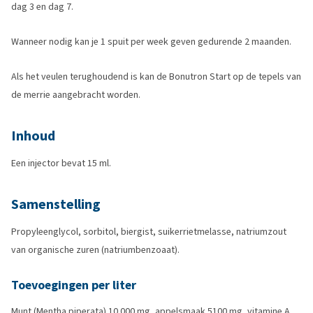
dag 3 en dag 7.
Wanneer nodig kan je 1 spuit per week geven gedurende 2 maanden.
Als het veulen terughoudend is kan de Bonutron Start op de tepels van
de merrie aangebracht worden.
Inhoud
Een injector bevat 15 ml.
Samenstelling
Propyleenglycol, sorbitol, biergist, suikerrietmelasse, natriumzout
van organische zuren (natriumbenzoaat).
Toevoegingen per liter
Munt (Mentha piperata) 10.000 mg, appelsmaak 5100 mg, vitamine A