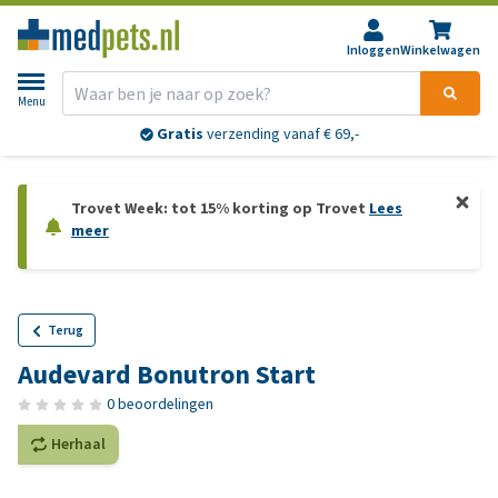
Inloggen
Winkelwagen
Menu
Gratis
verzending vanaf € 69,-
Trovet Week: tot 15% korting op Trovet
Lees
meer
Terug
Audevard Bonutron Start
0 beoordelingen
Herhaal