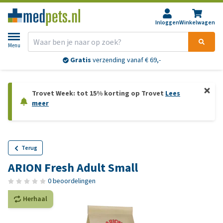
Inloggen
Winkelwagen
Menu
Gratis
verzending vanaf € 69,-
Trovet Week: tot 15% korting op Trovet
Lees
meer
Terug
ARION Fresh Adult Small
0 beoordelingen
Herhaal