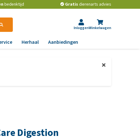
en
bedenktijd
Gratis
dierenarts advies
Inloggen
Winkelwagen
ervice
Herhaal
Aanbiedingen
ndoeningen
ps van de dierenarts
gst, gedrag en stress
t beste middel tegen
ooien en teken bij
aas, nier, lever en hart
onden
wrichten, beweging en
t is het beste
D
ndenvoer?
id, jeuk en vacht
les over het ontwormen
chtwegen en keel
n huisdieren
are Digestion
ag, darmen en diarree
e voorkom je dat een