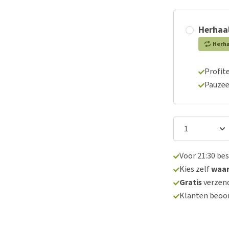
Herhaal
Herh
Profite
Pauzee
Voor 21:30 be
Kies zelf
waa
Gratis
verzend
Klanten beoo