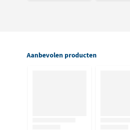
Zoötechnische & technologische toevoegingen: darmf
CFU/kg product, antioxidanten: tocoferol-extracten 
Aanbevolen producten