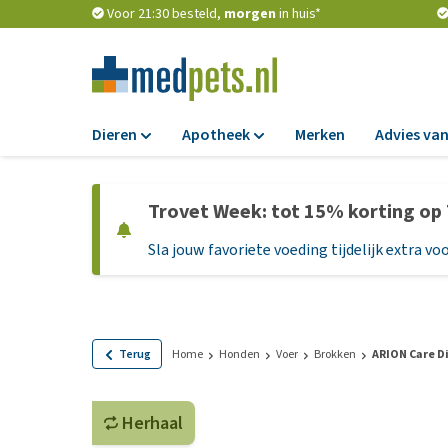
Voor 21:30 besteld,
morgen
in huis*
Dieren
Apotheek
Merken
Advies van
Voer
Apotheek
Trovet Week: tot 15% korting op
Hondenbrokken
Vlooien en teken
Sla jouw favoriete voeding tijdelijk extra voo
Natvoer
Ontworming
Dieetvoer
Medicijnen en
supplementen
Standaardvoer
Probiotica en we
Graanvrij honden
Terug
Home
Honden
Voer
Brokken
ARION Care D
Vitamines en min
Puppyvoer en sna
Medische benodi
Herhaal
Glutenvrij honden