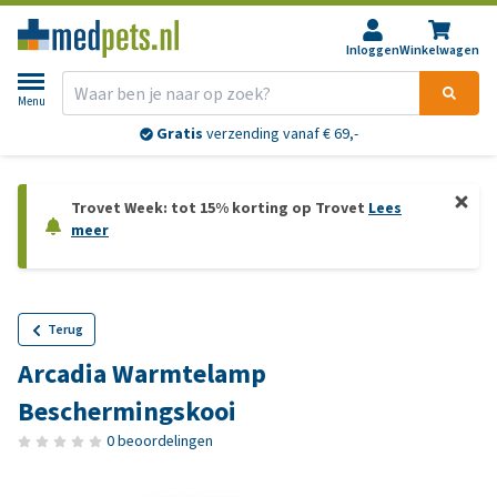
Inloggen
Winkelwagen
Menu
Gratis
verzending vanaf € 69,-
Trovet Week: tot 15% korting op Trovet
Lees
meer
Terug
Arcadia Warmtelamp
Beschermingskooi
0 beoordelingen