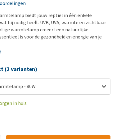
erproblemen
nd te zwaar wordt?
eoordelingen
derdom en dementie
lp! Mijn hond plast in
armtelamp biedt jouw reptiel in één enkele
is. Wat nu?
ergewicht en conditie
 wat hij nodig heeft: UVB, UVA, warmte en zichtbaar
kijk alles
chtige warmtelamp creëert een natuurlijke
ieren, pezen en botten
ssentieel is voor de gezondheid en energie van je
uchtbaarheid
e
kijk alles
ct (2 varianten)
Warmtelamp - 80W
orgen in huis