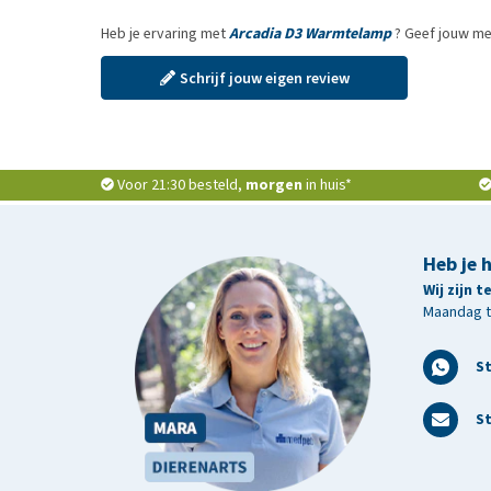
Heb je ervaring met
Arcadia D3 Warmtelamp
? Geef jouw me
Schrijf jouw eigen review
Voor 21:30 besteld,
morgen
in huis*
Heb je 
Wij zijn 
Maandag t/
S
St