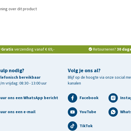
ning over dit product
Gratis
verzending vanaf € 69,-
Retourneren?
30 dag
hulp nodig?
Volg je ons al?
telefonisch bereikbaar
Blijf op de hoogte via onze social m
m vrijdag: 08:30 - 13:00 uur
kanalen
tuur ons een WhatsApp bericht
Facebook
Inst
uur ons een e-mail
YouTube
What
TikTok