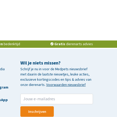
en
bedenktijd
Gratis
dierenarts advies
Wil je niets missen?
edia
Schrijf je nu in voor de Medpets nieuwsbrief
met daarin de laatste nieuwtjes, leuke acties,
exclusieve kortingscodes en tips & advies van
onze dierenarts.
Voorwaarden nieuwsbrief
agram
sApp
Inschrijven