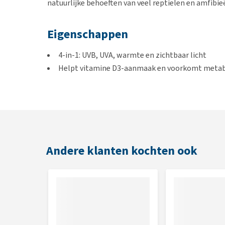
natuurlijke behoeften van veel reptielen en amfibie
Eigenschappen
4-in-1: UVB, UVA, warmte en zichtbaar licht
Helpt vitamine D3-aanmaak en voorkomt metab
Stimuleert natuurlijk gedrag en voortplanting
Eenvoudige installatie, geen externe ballast nod
Ideaal voor vivaria met voldoende bewegingsru
E27-fitting
Andere klanten kochten ook
Wattage en voltage
Warmtelamp 80W: 220-240V
Warmtelamp 100W: 220-240V