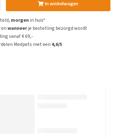
In winkelwagen
steld,
morgen
in huis*
r
en
wanneer
je bestelling bezorgd wordt
ing vanaf € 69,-
rdelen Medpets met een
4,6/5