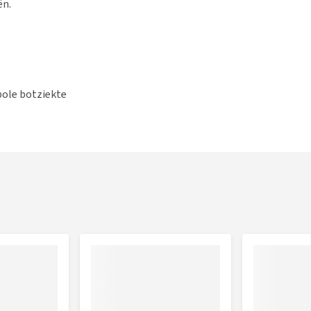
ën.
ole botziekte
ig
imte