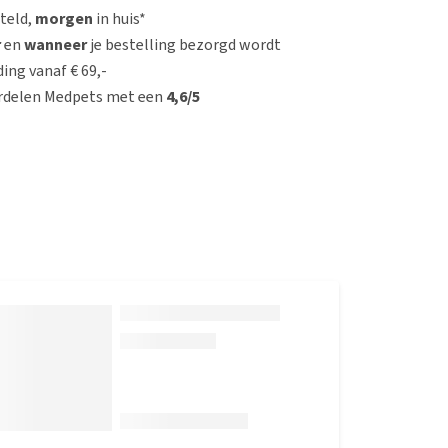
steld,
morgen
in huis*
r
en
wanneer
je bestelling bezorgd wordt
ing vanaf € 69,-
rdelen Medpets met een
4,6/5