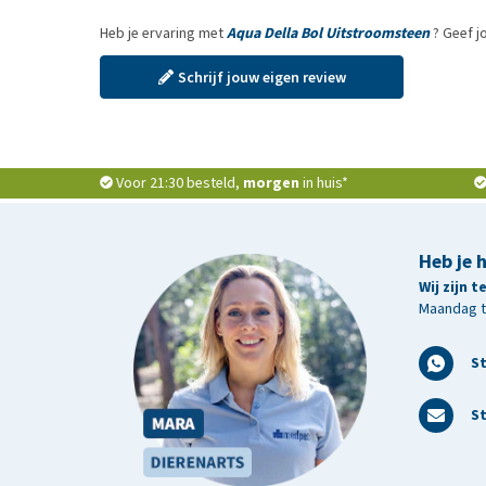
Heb je ervaring met
Aqua Della Bol Uitstroomsteen
? Geef j
Schrijf jouw eigen review
Voor 21:30 besteld,
morgen
in huis*
Heb je 
Wij zijn 
Maandag t/
S
St