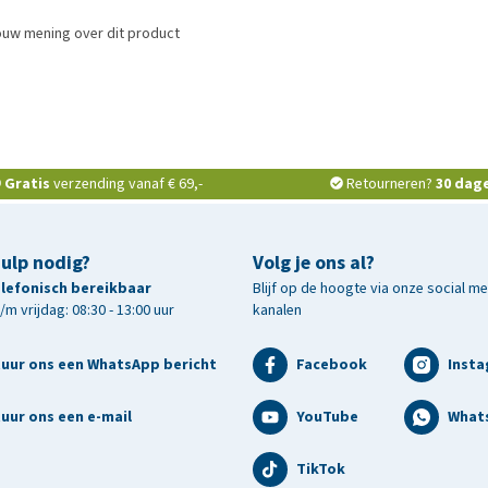
ouw mening over dit product
Gratis
verzending vanaf € 69,-
Retourneren?
30 dag
hulp nodig?
Volg je ons al?
telefonisch bereikbaar
Blijf op de hoogte via onze social m
m vrijdag: 08:30 - 13:00 uur
kanalen
tuur ons een WhatsApp bericht
Facebook
Inst
uur ons een e-mail
YouTube
What
TikTok