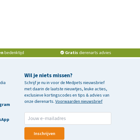
en
bedenktijd
Gratis
dierenarts advies
Wil je niets missen?
edia
Schrijf je nu in voor de Medpets nieuwsbrief
met daarin de laatste nieuwtjes, leuke acties,
exclusieve kortingscodes en tips & advies van
onze dierenarts.
Voorwaarden nieuwsbrief
agram
sApp
Inschrijven