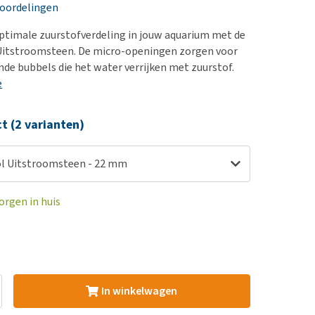
erproblemen
nd te zwaar wordt?
eoordelingen
derdom en dementie
lp! Mijn hond plast in
ptimale zuurstofverdeling in jouw aquarium met de
is. Wat nu?
ergewicht en conditie
 Uitstroomsteen. De micro-openingen zorgen voor
kijk alles
ende bubbels die het water verrijken met zuurstof.
ieren, pezen en botten
e
uchtbaarheid
kijk alles
ct (2 varianten)
ol Uitstroomsteen - 22 mm
orgen in huis
In winkelwagen