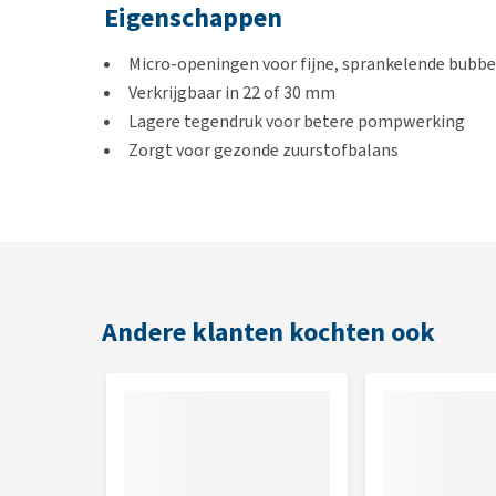
Eigenschappen
Micro-openingen voor fijne, sprankelende bubbe
Verkrijgbaar in 22 of 30 mm
Lagere tegendruk voor betere pompwerking
Zorgt voor gezonde zuurstofbalans
Geschikt voor vissen, garnalen en planten
Afmetingen
S: 22 mm
M: 30 mm
Andere klanten kochten ook