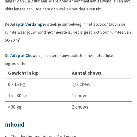
langer dan 1 a 2 uur aan. Als je hond er eenmaal aan gewend is kan het
shirt langer aan. Doe hem dan wel 2 x per dag even uit.
De
Adaptil Verdamper
steek je simpelweg in het stopcontact in de
ruimte waar jouw hond het meeste is. Het is geschikt voor ruimtes van
50-70 m².
De
Adaptil Chews
zijn lekkere kauwtabletten met natuurlijke
ingrediënten.
Gewicht in kg
Aantal chews
0 - 15 kg
1/2 chew
15 - 30 kg
1 chew
>30 kg
2 chews
Inhoud
Thundershirt met Adaptil Verdamper