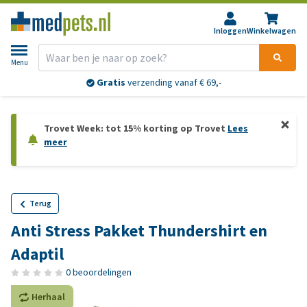
Inloggen
Winkelwagen
Menu
Gratis
verzending vanaf € 69,-
Trovet Week: tot 15% korting op Trovet
Lees
meer
Terug
Anti Stress Pakket Thundershirt en
Adaptil
0 beoordelingen
Herhaal