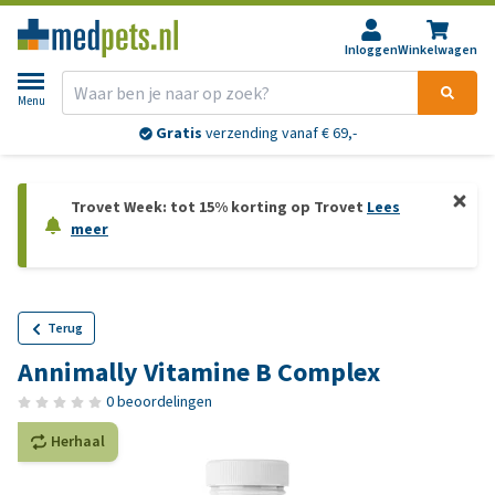
Inloggen
Winkelwagen
Menu
Gratis
verzending vanaf € 69,-
Trovet Week: tot 15% korting op Trovet
Lees
meer
Terug
Annimally Vitamine B Complex
0 beoordelingen
Herhaal