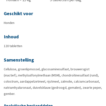
Geschikt voor
Honden
Inhoud
120 tabletten
Samenstelling
Cellulose, groenlipmossel, glucosaminesulfaat, brouwersgist
(inactief), methylsulfonylmethaan (MSM), chondroïtinesulfaat (rund),
colostrum, aardappelzetmeel, rijstmeel, zalmolie, calciumcarbonaat,
natriumhyaluronaat, duivelsklauw (gedroogd, gemalen), zwarte peper,
gember.
Analytische bestanddelen