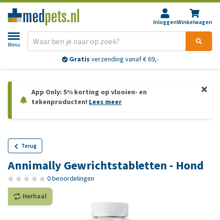
Inloggen
Winkelwagen
Menu
Gratis
verzending vanaf € 69,-
App Only: 5% korting op vlooien- en
tekenproducten!
Lees meer
Terug
Annimally Gewrichtstabletten - Hond
0 beoordelingen
Herhaal