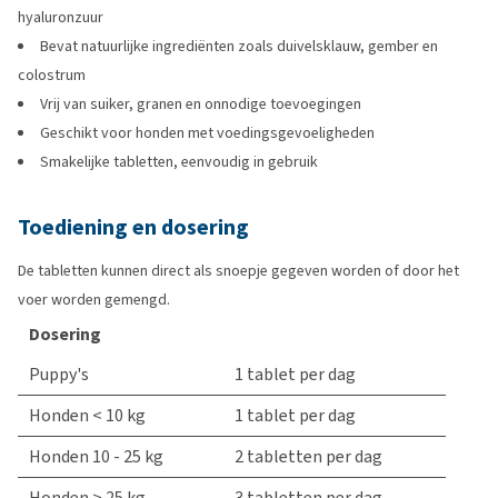
hyaluronzuur
Bevat natuurlijke ingrediënten zoals duivelsklauw, gember en
colostrum
Vrij van suiker, granen en onnodige toevoegingen
Geschikt voor honden met voedingsgevoeligheden
Smakelijke tabletten, eenvoudig in gebruik
Toediening en dosering
De tabletten kunnen direct als snoepje gegeven worden of door het
voer worden gemengd.
Dosering
Puppy's
1 tablet per dag
Honden < 10 kg
1 tablet per dag
Honden 10 - 25 kg
2 tabletten per dag
Honden > 25 kg
3 tabletten per dag