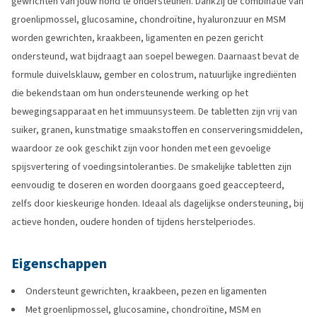
gewrichten van jouw hond te ondersteunen. Dankzij de combinatie van
groenlipmossel, glucosamine, chondroïtine, hyaluronzuur en MSM
worden gewrichten, kraakbeen, ligamenten en pezen gericht
ondersteund, wat bijdraagt aan soepel bewegen. Daarnaast bevat de
formule duivelsklauw, gember en colostrum, natuurlijke ingrediënten
die bekendstaan om hun ondersteunende werking op het
bewegingsapparaat en het immuunsysteem. De tabletten zijn vrij van
suiker, granen, kunstmatige smaakstoffen en conserveringsmiddelen,
waardoor ze ook geschikt zijn voor honden met een gevoelige
spijsvertering of voedingsintoleranties. De smakelijke tabletten zijn
eenvoudig te doseren en worden doorgaans goed geaccepteerd,
zelfs door kieskeurige honden. Ideaal als dagelijkse ondersteuning, bij
actieve honden, oudere honden of tijdens herstelperiodes.
Eigenschappen
Ondersteunt gewrichten, kraakbeen, pezen en ligamenten
Met groenlipmossel, glucosamine, chondroïtine, MSM en