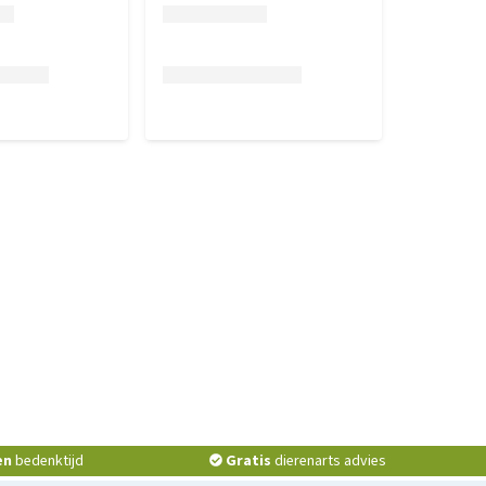
en
bedenktijd
Gratis
dierenarts advies