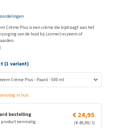
erproblemen
nd te zwaar wordt?
derdom en dementie
lp! Mijn hond plast in
eoordelingen
is. Wat nu?
ergewicht en conditie
kijk alles
m Crème Plus is een crème die bijdraagt aan het
ieren, pezen en botten
erzorging van de huid bij (zomer) eczeem of
uchtbaarheid
paarden.
e
kijk alles
ct (1 variant)
zeem Crème Plus - Paard - 500 ml
oensdag in huis
€ 24,95
rd bestelling
e product eenmalig
(€ 49,90/ l)