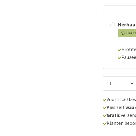
Herhaal
Herh
Profite
Pauzee
Voor 21:30 be
Kies zelf
waa
Gratis
verzend
Klanten beoo