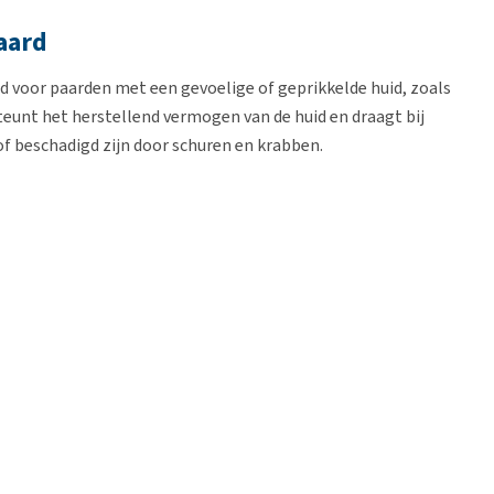
aard
 voor paarden met een gevoelige of geprikkelde huid, zoals
teunt het herstellend vermogen van de huid en draagt bij
 of beschadigd zijn door schuren en krabben.
p de aangedane plekken van de huid. Breng de crème zo dun
 wonden en open plekken. Let op: vermijd contact met