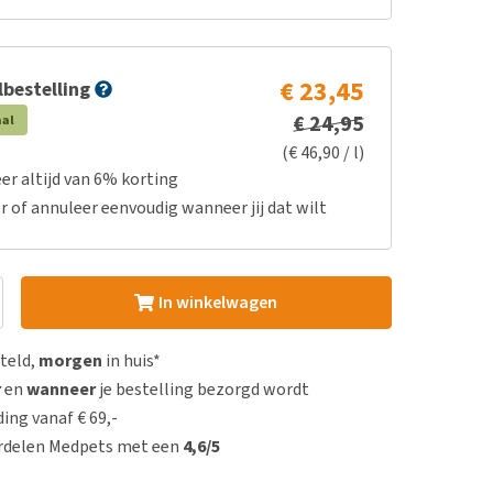
€ 23,45
bestelling
€ 24,95
aal
(€ 46,90 / l)
er altijd van 6% korting
r of annuleer eenvoudig wanneer jij dat wilt
In winkelwagen
steld,
morgen
in huis*
r
en
wanneer
je bestelling bezorgd wordt
ing vanaf € 69,-
rdelen Medpets met een
4,6/5