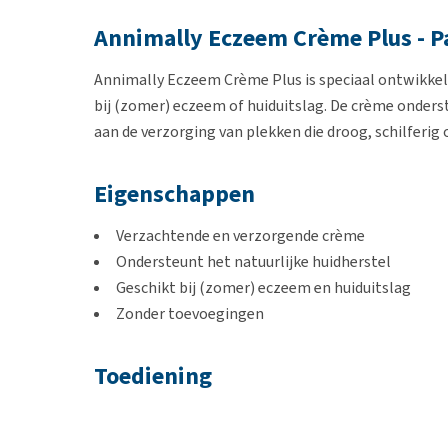
Annimally Eczeem Crème Plus - P
Annimally Eczeem Crème Plus is speciaal ontwikkeld
bij (zomer) eczeem of huiduitslag. De crème onders
aan de verzorging van plekken die droog, schilferig
Eigenschappen
Verzachtende en verzorgende crème
Ondersteunt het natuurlijke huidherstel
Geschikt bij (zomer) eczeem en huiduitslag
Zonder toevoegingen
Toediening
Je kunt de crème 1 tot 2 keer per dag aanbrengen o
mogelijk aan. De crème kan ook gebruikt worden op