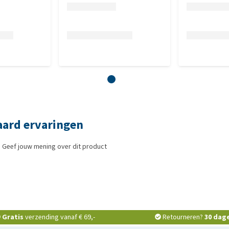
aard ervaringen
 Geef jouw mening over dit product
Gratis
verzending vanaf € 69,-
Retourneren?
30 dag