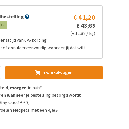
€ 41,20
bestelling
€ 43,85
aal
(€ 12,88 / kg)
er altijd van 6% korting
r of annuleer eenvoudig wanneer jij dat wilt
In winkelwagen
steld,
morgen
in huis*
r
en
wanneer
je bestelling bezorgd wordt
ing vanaf € 69,-
rdelen Medpets met een
4,6/5