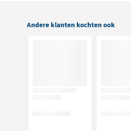
inhoud
32 x 100 gram
Andere klanten kochten ook
Samenstelling
Vlees en dierlijke bijproducten 65% (Rund, gevogelt
Analytische bestanddelen
Eiwit 11%, vet 5%, ruwe vezel 0,3%, ruwe as 1,6%, 