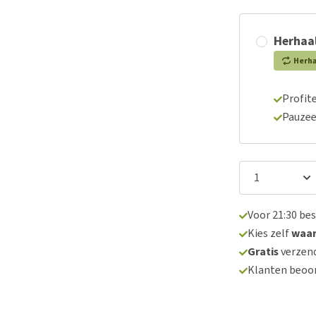
Herhaal
Herh
Profite
Pauzee
Voor 21:30 be
Kies zelf
waa
Gratis
verzend
Klanten beoo