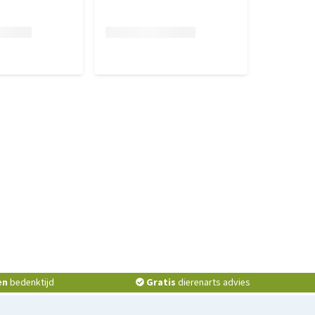
en
bedenktijd
Gratis
dierenarts advies