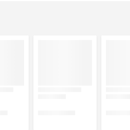
e, varkensvlees, 8% kalkoenhart), mineralen.
vocht 81%.