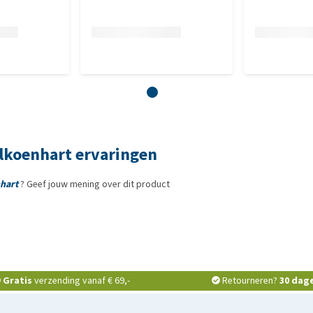
lkoenhart ervaringen
hart
? Geef jouw mening over dit product
Gratis
verzending vanaf € 69,-
Retourneren?
30 dag