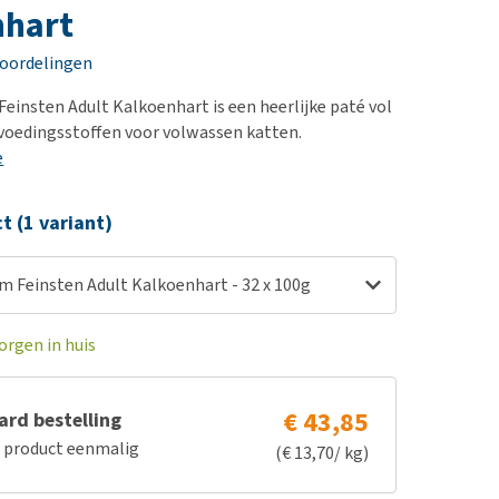
erproblemen
nd te zwaar wordt?
nhart
derdom en dementie
lp! Mijn hond plast in
eoordelingen
is. Wat nu?
ergewicht en conditie
kijk alles
insten Adult Kalkoenhart is een heerlijke paté vol
ieren, pezen en botten
voedingsstoffen voor volwassen katten.
uchtbaarheid
e
kijk alles
ct (1 variant)
 Feinsten Adult Kalkoenhart - 32 x 100g
orgen in huis
€ 43,85
rd bestelling
e product eenmalig
(€ 13,70/ kg)