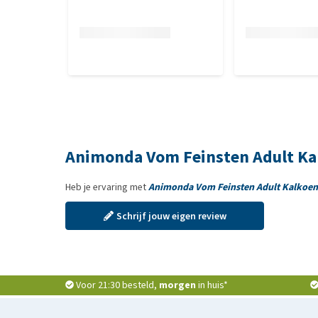
Animonda Vom Feinsten Adult Ka
Heb je ervaring met
Animonda Vom Feinsten Adult Kalkoen
Schrijf jouw eigen review
Voor 21:30 besteld,
morgen
in huis*