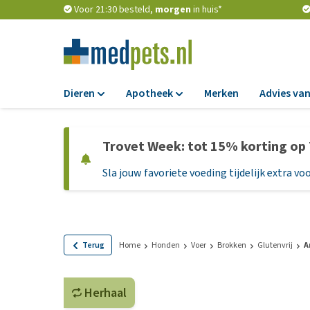
Voor 21:30 besteld,
morgen
in huis*
Dieren
Apotheek
Merken
Advies van
Voer
Apotheek
Trovet Week: tot 15% korting op
Hondenbrokken
Vlooien en teken
Sla jouw favoriete voeding tijdelijk extra voo
Natvoer
Ontworming
Dieetvoer
Medicijnen en
supplementen
Standaardvoer
Probiotica en we
Graanvrij honden
Terug
Home
Honden
Voer
Brokken
Glutenvrij
A
Vitamines en min
Puppyvoer en sna
Medische benodi
Herhaal
Glutenvrij honden