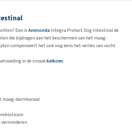
estinal
achten? Dan is
Animonda
Integra Protect Dog Intestinal de
iënten die bijdragen aan het beschermen van het maag-
yten compenseert het ook nog eens het verlies van vocht
natvoeding in de smaak
kalkoen
.
het maag-darmkanaal
 prebioticum
te verminderen
struviet- of oxalaatstenen