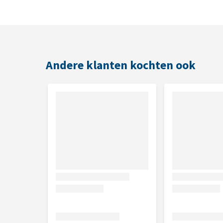
Smaak
Gevogelte
Andere klanten kochten ook
Verpakkingsformaten
700 g of 4 kg
Wat zijn de ingrediënten?
Maïs, gevogelte-eiwit (gedroogd), rijst, gevogelte-e
gevogeltevet, rundertalg, zalmolie, bietenpulp, lij
kaliumchloride , calciumcarbonaat, yucca schidiger
(gedroogd), gevogelte-eiwithydrol, rijst.
Analytische bestanddelen