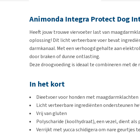
Animonda Integra Protect Dog Int
Heeft jouw trouwe viervoeter last van maagdarmkl
oplossing! Dit licht verteerbare voer bevat ingred
darmkanaal. Met een verhoogd gehalte aan elektrol
door braken of dunne ontlasting.
Deze droogvoeding is ideaal te combineren met de 
In het kort
Dieetvoer voor honden met maagdarmklachten
Licht verteerbare ingrediënten ondersteunen 
Vrij van gluten
Polyscharide (koolhydraat), een vezel, dient als
Verrijkt met yucca schidigera om nare geurtjes 
Ook geschikt voor honden met een verleden van 