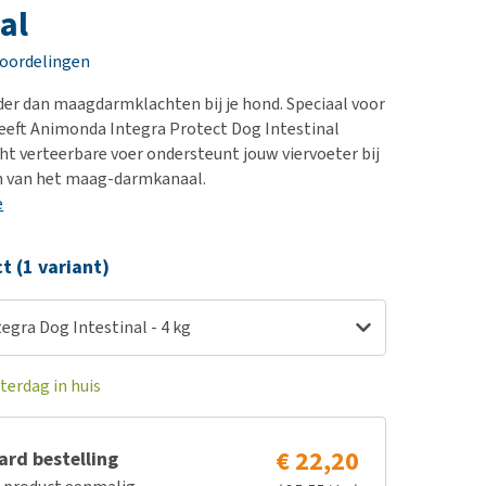
erproblemen
nd te zwaar wordt?
al
derdom en dementie
lp! Mijn hond plast in
eoordelingen
is. Wat nu?
ergewicht en conditie
kijk alles
nder dan maagdarmklachten bij je hond. Speciaal voor
ieren, pezen en botten
heeft Animonda Integra Protect Dog Intestinal
uchtbaarheid
cht verteerbare voer ondersteunt jouw viervoeter bij
 van het maag-darmkanaal.
kijk alles
e
ct (1 variant)
gra Dog Intestinal - 4 kg
terdag in huis
€ 22,20
rd bestelling