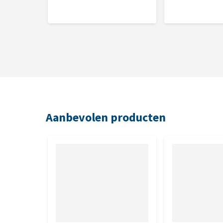
Eiwit 26,5%, vetgehalte 13,5%, ruwe celstof 2,5%, 
Aanbevolen producten