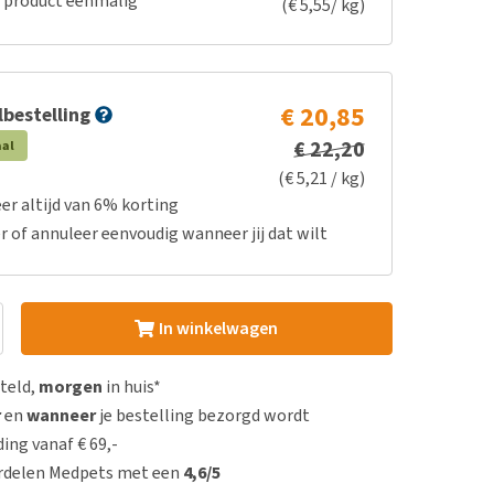
e product eenmalig
(€ 5,55/ kg)
€ 20,85
bestelling
€ 22,20
aal
(€ 5,21 / kg)
er altijd van 6% korting
r of annuleer eenvoudig wanneer jij dat wilt
In winkelwagen
steld,
morgen
in huis*
r
en
wanneer
je bestelling bezorgd wordt
ing vanaf € 69,-
rdelen Medpets met een
4,6/5