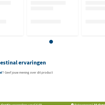
estinal ervaringen
al
? Geef jouw mening over dit product
Gratis
verzending vanaf € 69,-
Retourneren?
30 dag