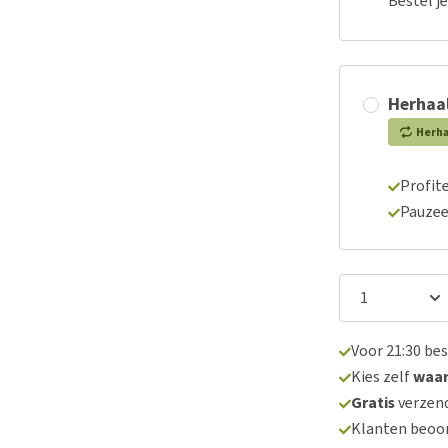
Bestel j
Herhaal
Herh
Profite
Pauzee
Voor 21:30 be
Kies zelf
waa
Gratis
verzend
Klanten beoo