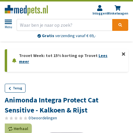
Inloggen
Winkelwagen
Menu
Gratis
verzending vanaf € 69,-
Trovet Week: tot 15% korting op Trovet
Lees
meer
Terug
Animonda Integra Protect Cat
Sensitive - Kalkoen & Rijst
0 beoordelingen
Herhaal