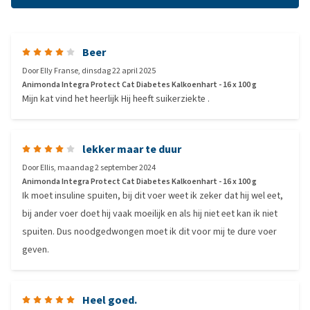
Beer
Door
Elly Franse
,
dinsdag 22 april 2025
Animonda Integra Protect Cat Diabetes Kalkoenhart - 16 x 100 g
Mijn kat vind het heerlijk Hij heeft suikerziekte .
lekker maar te duur
Door
Ellis
,
maandag 2 september 2024
Animonda Integra Protect Cat Diabetes Kalkoenhart - 16 x 100 g
Ik moet insuline spuiten, bij dit voer weet ik zeker dat hij wel eet,
bij ander voer doet hij vaak moeilijk en als hij niet eet kan ik niet
spuiten. Dus noodgedwongen moet ik dit voor mij te dure voer
geven.
Heel goed.