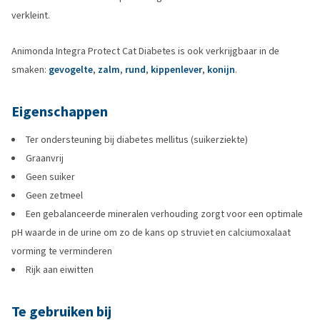
verkleint.
Animonda Integra Protect Cat Diabetes is ook verkrijgbaar in de
smaken:
gevogelte
,
zalm
,
rund
,
kippenlever
,
konijn
.
Eigenschappen
Ter ondersteuning bij diabetes mellitus (suikerziekte)
Graanvrij
Geen suiker
Geen zetmeel
Een gebalanceerde mineralen verhouding zorgt voor een optimale
pH waarde in de urine om zo de kans op struviet en calciumoxalaat
vorming te verminderen
Rijk aan eiwitten
Te gebruiken bij