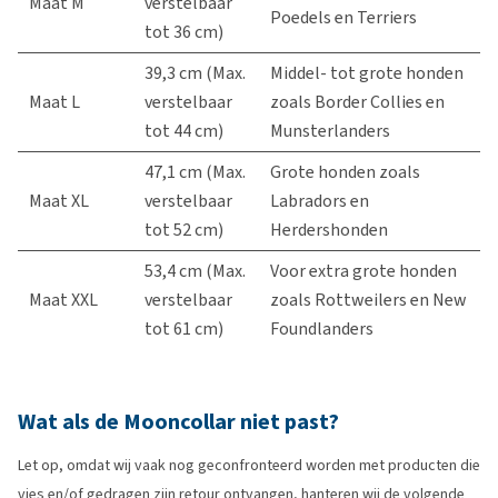
Maat M
verstelbaar
Poedels en Terriers
tot 36 cm)
39,3 cm (Max.
Middel- tot grote honden
Maat L
verstelbaar
zoals Border Collies en
tot 44 cm)
Munsterlanders
47,1 cm (Max.
Grote honden zoals
Maat XL
verstelbaar
Labradors en
tot 52 cm)
Herdershonden
53,4 cm (Max.
Voor extra grote honden
Maat XXL
verstelbaar
zoals Rottweilers en New
tot 61 cm)
Foundlanders
Wat als de Mooncollar niet past?
Let op, omdat wij vaak nog geconfronteerd worden met producten die
vies en/of gedragen zijn retour ontvangen, hanteren wij de volgende