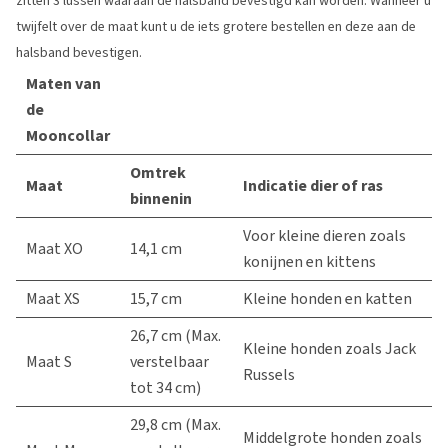
zitten 3 lussen waaraan de halsband bevestigd kan worden. Wanneer u
twijfelt over de maat kunt u de iets grotere bestellen en deze aan de
halsband bevestigen.
Maten van
de
Mooncollar
Omtrek
Maat
Indicatie dier of ras
binnenin
Voor kleine dieren zoals
Maat XO
14,1 cm
konijnen en kittens
Maat XS
15,7 cm
Kleine honden en katten
26,7 cm (Max.
Kleine honden zoals Jack
Maat S
verstelbaar
Russels
tot 34 cm)
29,8 cm (Max.
Middelgrote honden zoals