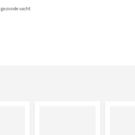
n gezonde vacht
doen voor een betere acceptatie. Je mag de capsule ook
.
Dosering
1 capsule per dag
1 capsule per dag
2 capsules per dag