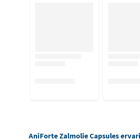
Bewaar op een koele, droge plaats en beschermd teg
AniForte Zalmolie Capsules ervar