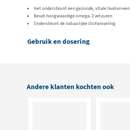
Het ondersteunt een gezonde, vitale huid en ee
Bevat hoogwaardige omega-3 vetzuren
Ondersteunt de natuurlijke stofwisseling
Gebruik en dosering
Je kunt de capsule door de voeding of iets lekkers 
doorprikken en de vloeistof mengen met de voeding
Voedingsadvies (500 mg/capsule)
Doeldier
Andere klanten kochten ook
Katten
Honden < 20 kg
Honden > 20 kg