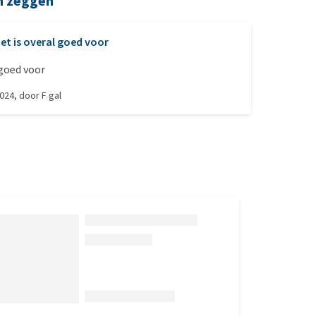
n zeggen
et is overal goed voor
 goed voor
2024
, door
F gal