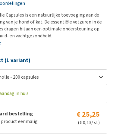
erproblemen
nd te zwaar wordt?
eoordelingen
derdom en dementie
lp! Mijn hond plast in
ie Capsules is een natuurlijke toevoeging aan de
is. Wat nu?
ergewicht en conditie
ng van je hond of kat. De essentiële vetzuren in de
kijk alles
s dragen bij aan een optimale ondersteuning op
ieren, pezen en botten
huid- en vachtgezondheid.
uchtbaarheid
e
kijk alles
ct (1 variant)
olie - 200 capsules
aandag in huis
€ 25,25
rd bestelling
e product eenmalig
(€ 0,13/ st)