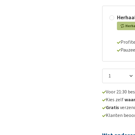
Herhaal
Herh
Profite
Pauzee
Voor 21:30 be
Kies zelf
waa
Gratis
verzend
Klanten beoo