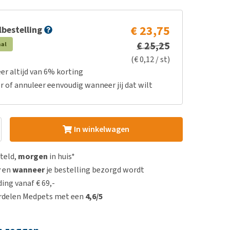
€ 23,75
bestelling
€ 25,25
aal
(€ 0,12 / st)
er altijd van 6% korting
r of annuleer eenvoudig wanneer jij dat wilt
In winkelwagen
steld,
morgen
in huis*
r
en
wanneer
je bestelling bezorgd wordt
ing vanaf € 69,-
rdelen Medpets met een
4,6/5