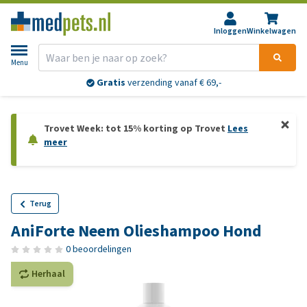
Inloggen
Winkelwagen
Menu
Gratis
verzending vanaf € 69,-
Trovet Week: tot 15% korting op Trovet
Lees
meer
Terug
AniForte Neem Olieshampoo Hond
0 beoordelingen
Herhaal