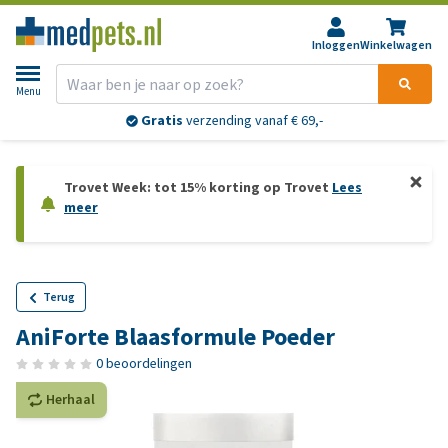
Inloggen
Winkelwagen
Menu
Gratis
verzending vanaf € 69,-
Trovet Week: tot 15% korting op Trovet
Lees
meer
Terug
AniForte Blaasformule Poeder
0 beoordelingen
Herhaal