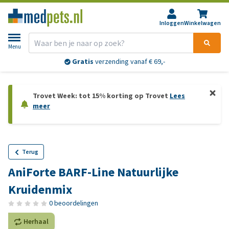
Inloggen
Winkelwagen
Menu
Gratis
verzending vanaf € 69,-
Trovet Week: tot 15% korting op Trovet
Lees
meer
Terug
AniForte BARF-Line Natuurlijke
Kruidenmix
0 beoordelingen
Herhaal