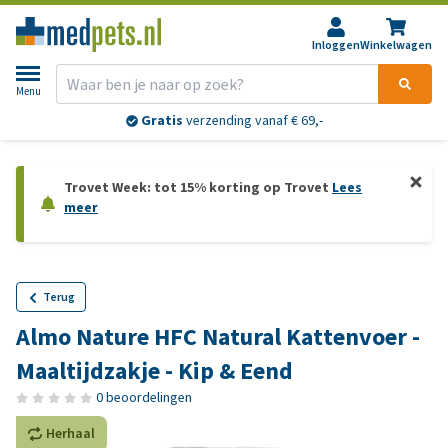
Inloggen
Winkelwagen
Menu
Gratis
verzending vanaf € 69,-
Trovet Week: tot 15% korting op Trovet
Lees
meer
Terug
Almo Nature HFC Natural Kattenvoer -
Maaltijdzakje - Kip & Eend
0 beoordelingen
Herhaal