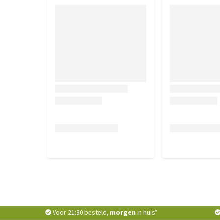
Voor 21:30 besteld,
morgen
in huis*