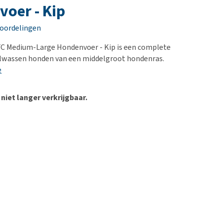
erproblemen
nd te zwaar wordt?
oer - Kip
derdom en dementie
lp! Mijn hond plast in
eoordelingen
is. Wat nu?
ergewicht en conditie
kijk alles
C Medium-Large Hondenvoer - Kip is een complete
ieren, pezen en botten
olwassen honden van een middelgroot hondenras.
uchtbaarheid
e
kijk alles
 niet langer verkrijgbaar.