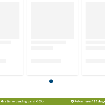
Gratis
verzending vanaf € 69,-
Retourneren?
30 dag