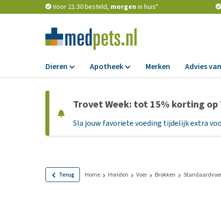
Voor 21:30 besteld,
morgen
in huis*
Dieren
Apotheek
Merken
Advies van
Voer
Apotheek
Trovet Week: tot 15% korting op
Hondenbrokken
Vlooien en teken
Sla jouw favoriete voeding tijdelijk extra voo
Natvoer
Ontworming
Dieetvoer
Medicijnen en
supplementen
Standaardvoer
Probiotica en we
Graanvrij honden
Terug
Home
Honden
Voer
Brokken
Standaardvoe
Vitamines en min
Puppyvoer en sna
Medische benodi
Glutenvrij honden