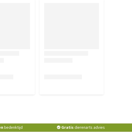
en
bedenktijd
Gratis
dierenarts advies