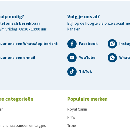
hulp nodig?
Volg je ons al?
telefonisch bereikbaar
Blijf op de hoogte via onze social m
m vrijdag: 08:30 - 13:00 uur
kanalen
tuur ons een WhatsApp bericht
Facebook
Inst
uur ons een e-mail
YouTube
What
TikTok
re categorieën
Populaire merken
er
Royal Canin
r
Hill's
men, halsbanden en tuigjes
Trixie