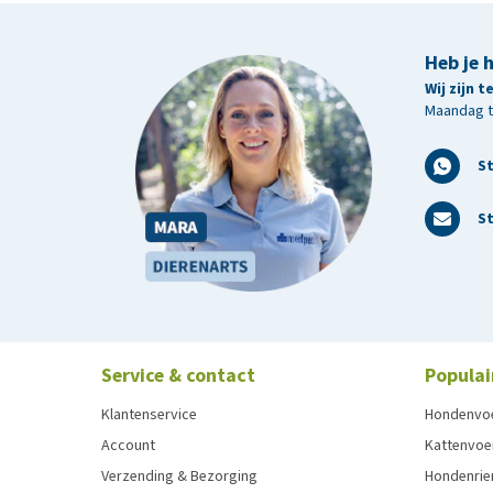
Heb je 
Wij zijn 
Maandag t/
S
St
Service & contact
Populai
Klantenservice
Hondenvo
Account
Kattenvoe
Verzending & Bezorging
Hondenrie