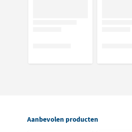
Samenstelling
Verse kip 50%, rijstmeel, rijst 11%, bietenpulp, brui
eiwitten, gist, appel 1,15%, blauwe bes 1,15%, spin
cichorei - bron van FOS- 0,1%, mannan-oligosachar
Analytische bestanddelen
Ruw eiwit 24%, ruwe celstof 3,7%, ruw vet 14%, ruw
omega-6 3,1%, vocht 9%.
Aanbevolen producten