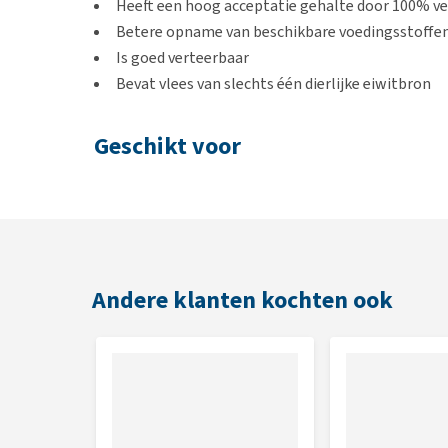
Heeft een hoog acceptatie gehalte door 100% ve
Betere opname van beschikbare voedingsstoffe
Is goed verteerbaar
Bevat vlees van slechts één dierlijke eiwitbron
Geschikt voor
Volwassen honden van een middelgroot hondenras
Smaak
Kip
Andere klanten kochten ook
Inhoud
1,2 of 8 kg