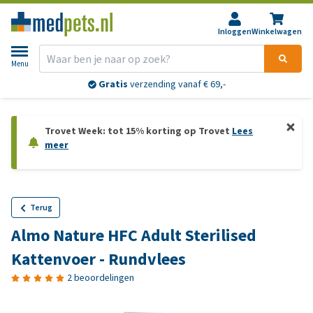
Inloggen
Winkelwagen
Menu
Gratis
verzending vanaf € 69,-
Trovet Week: tot 15% korting op Trovet
Lees
meer
Terug
Almo Nature HFC Adult Sterilised
Kattenvoer - Rundvlees
2 beoordelingen