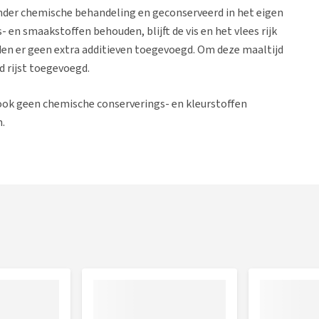
nder chemische behandeling en geconserveerd in het eigen
- en smaakstoffen behouden, blijft de vis en het vlees rijk
den er geen extra additieven toegevoegd. Om deze maaltijd
d rijst toegevoegd.
 ook geen chemische conserverings- en kleurstoffen
n.
 de kat dagelijks 60% natvoer en 40% droogvoer te geven.
at de gebruikte ingrediënten zo hoogwaardig gekeurd zijn
r mensen te dienen. HFC producten zijn gemaakt van verse
baar en bevatten meer voedingsstoffen, dan producten met
zijn.