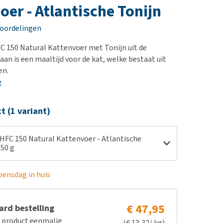
erproblemen
nd te zwaar wordt?
oer - Atlantische Tonijn
derdom en dementie
lp! Mijn hond plast in
eoordelingen
is. Wat nu?
ergewicht en conditie
kijk alles
 150 Natural Kattenvoer met Tonijn uit de
ieren, pezen en botten
aan is een maaltijd voor de kat, welke bestaat uit
uchtbaarheid
en.
e
kijk alles
ct (1 variant)
HFC 150 Natural Kattenvoer - Atlantische
150 g
oensdag in huis
€ 47,95
rd bestelling
e product eenmalig
(€ 13,32/ kg)