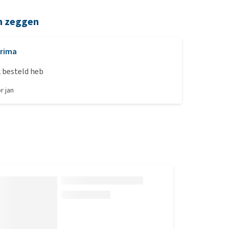
n zeggen
rima
k besteld heb
or
jan