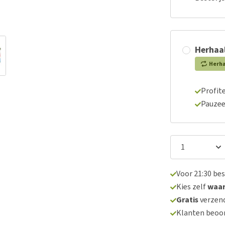
Herhaal
Herh
Profite
Pauzee
Voor 21:30 be
Kies zelf
waa
Gratis
verzend
Klanten beoo