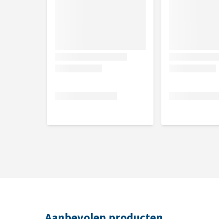
Inhoud
24 x 150 g
Samenstelling
Tonijn uit de Atlantische Oceaan 55%, visbouillon 4
Aanbevolen producten