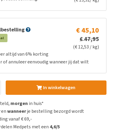
€ 45,10
bestelling
€ 47,95
aal
(€ 12,53 / kg)
er altijd van 6% korting
r of annuleer eenvoudig wanneer jij dat wilt
In winkelwagen
steld,
morgen
in huis*
r
en
wanneer
je bestelling bezorgd wordt
ing vanaf € 69,-
rdelen Medpets met een
4,6/5