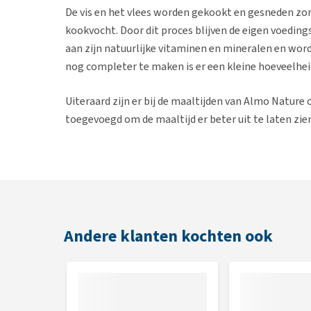
De vis en het vlees worden gekookt en gesneden zo
kookvocht. Door dit proces blijven de eigen voedings
aan zijn natuurlijke vitaminen en mineralen en wor
nog completer te maken is er een kleine hoeveelhei
Uiteraard zijn er bij de maaltijden van Almo Nature
toegevoegd om de maaltijd er beter uit te laten zie
Voor een 100% voedingsbalans adviseer Almo Nature
Wat betekent HFC?
HFC staat voor 'Human Food Chain', wat betekent d
Andere klanten kochten ook
dat ze ook voldoen aan de eisen om als voeding voo
ingrediënten en zijn daardoor makkelijker verteer
ingrediënten die alleen voor dierenvoeding bedoeld 