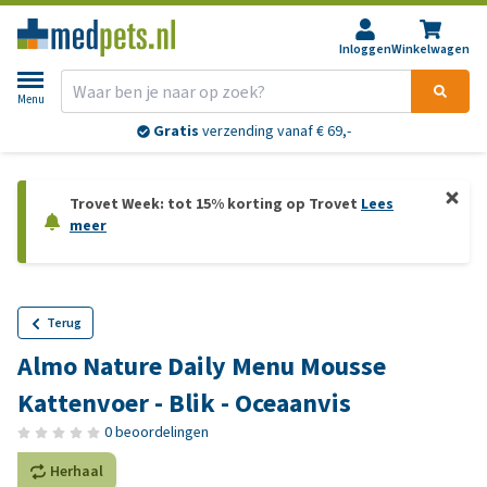
Inloggen
Winkelwagen
Menu
Gratis
verzending vanaf € 69,-
Trovet Week: tot 15% korting op Trovet
Lees
meer
Terug
Almo Nature Daily Menu Mousse
Kattenvoer - Blik - Oceaanvis
0 beoordelingen
Herhaal