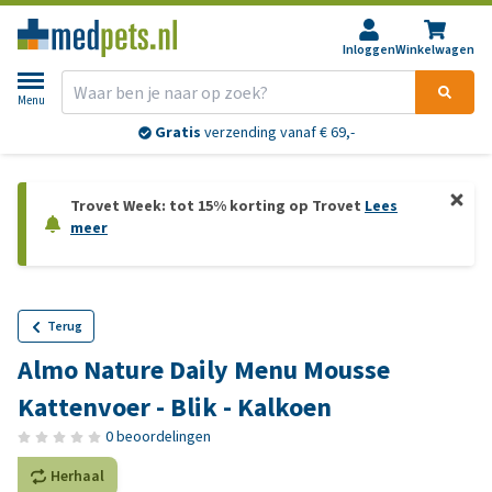
Inloggen
Winkelwagen
Menu
Gratis
verzending vanaf € 69,-
Trovet Week: tot 15% korting op Trovet
Lees
meer
Terug
Almo Nature Daily Menu Mousse
Kattenvoer - Blik - Kalkoen
0 beoordelingen
Herhaal