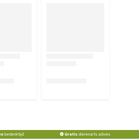
en
bedenktijd
Gratis
dierenarts advies