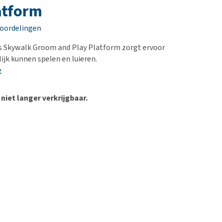
erproblemen
nd te zwaar wordt?
atform
derdom en dementie
lp! Mijn hond plast in
eoordelingen
is. Wat nu?
ergewicht en conditie
kijk alles
s Skywalk Groom and Play Platform zorgt ervoor
ieren, pezen en botten
ijk kunnen spelen en luieren.
uchtbaarheid
e
kijk alles
 niet langer verkrijgbaar.