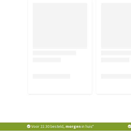
Voor 21:30 besteld,
morgen
in huis*