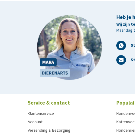
Heb je 
Wij zijn 
Maandag t/
S
St
Service & contact
Populai
Klantenservice
Hondenvo
Account
Kattenvoe
Verzending & Bezorging
Hondenrie