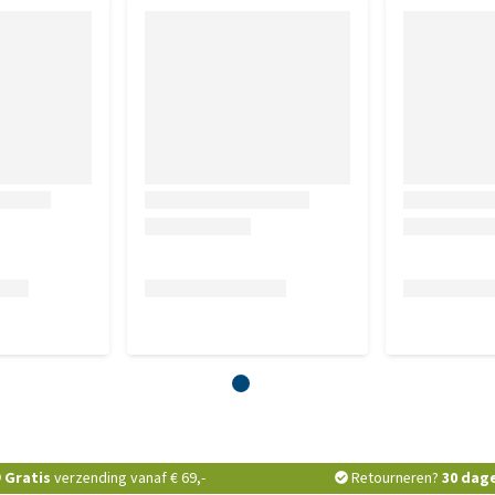
Gratis
verzending vanaf € 69,-
Retourneren?
30 dag