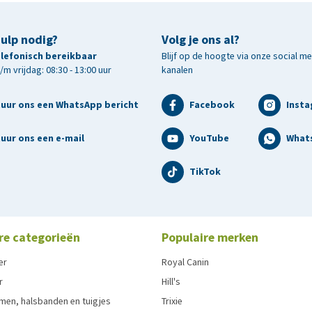
hulp nodig?
Volg je ons al?
telefonisch bereikbaar
Blijf op de hoogte via onze social m
m vrijdag: 08:30 - 13:00 uur
kanalen
tuur ons een WhatsApp bericht
Facebook
Inst
uur ons een e-mail
YouTube
What
TikTok
re categorieën
Populaire merken
er
Royal Canin
r
Hill's
men, halsbanden en tuigjes
Trixie